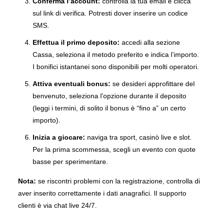
Conferma l’account:
controlla la tua email e clicca
sul link di verifica. Potresti dover inserire un codice
SMS.
Effettua il primo deposito:
accedi alla sezione
Cassa, seleziona il metodo preferito e indica l’importo.
I bonifici istantanei sono disponibili per molti operatori.
Attiva eventuali bonus:
se desideri approfittare del
benvenuto, seleziona l’opzione durante il deposito
(leggi i termini, di solito il bonus è “fino a” un certo
importo).
Inizia a giocare:
naviga tra sport, casinò live e slot.
Per la prima scommessa, scegli un evento con quote
basse per sperimentare.
Nota:
se riscontri problemi con la registrazione, controlla di
aver inserito correttamente i dati anagrafici. Il supporto
clienti è via chat live 24/7.