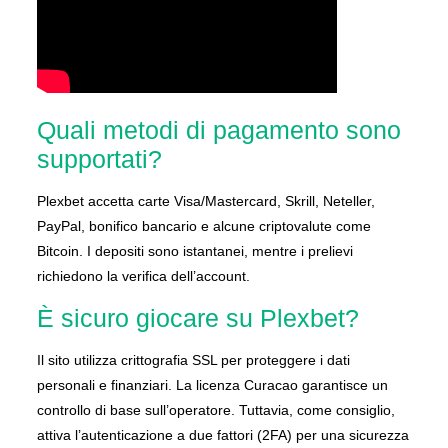
Quali metodi di pagamento sono
supportati?
Plexbet accetta carte Visa/Mastercard, Skrill, Neteller,
PayPal, bonifico bancario e alcune criptovalute come
Bitcoin. I depositi sono istantanei, mentre i prelievi
richiedono la verifica dell’account.
È sicuro giocare su Plexbet?
Il sito utilizza crittografia SSL per proteggere i dati
personali e finanziari. La licenza Curacao garantisce un
controllo di base sull’operatore. Tuttavia, come consiglio,
attiva l’autenticazione a due fattori (2FA) per una sicurezza