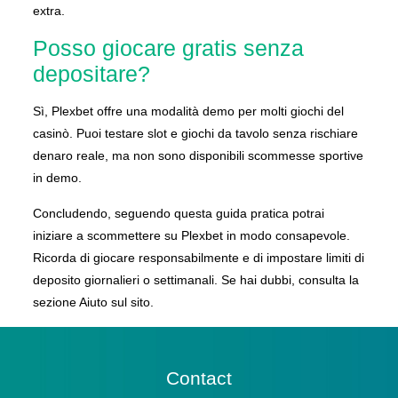
extra.
Posso giocare gratis senza
depositare?
Sì, Plexbet offre una modalità demo per molti giochi del
casinò. Puoi testare slot e giochi da tavolo senza rischiare
denaro reale, ma non sono disponibili scommesse sportive
in demo.
Concludendo, seguendo questa guida pratica potrai
iniziare a scommettere su Plexbet in modo consapevole.
Ricorda di giocare responsabilmente e di impostare limiti di
deposito giornalieri o settimanali. Se hai dubbi, consulta la
sezione Aiuto sul sito.
Contact