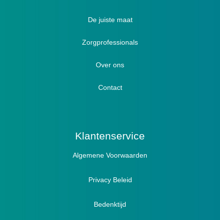
Luxe verbandschoenen / stretch (Hallux)
De juiste maat
Diabetici
Zorgprofessionals
Oedeem
Diabetici
Hallux Valgus
Over ons
Winterboots
Lymph / Oedeem
Hamertenen
Contact
Prophylaxe / Preventie
Actief
Klantenservice
Algemene Voorwaarden
Pantoffels
Sandalen
Privacy Beleid
Bedenktijd