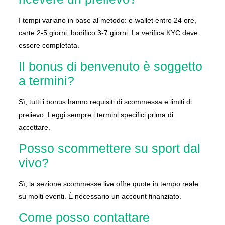
I tempi variano in base al metodo: e-wallet entro 24 ore,
carte 2-5 giorni, bonifico 3-7 giorni. La verifica KYC deve
essere completata.
Il bonus di benvenuto è soggetto
a termini?
Sì, tutti i bonus hanno requisiti di scommessa e limiti di
prelievo. Leggi sempre i termini specifici prima di
accettare.
Posso scommettere su sport dal
vivo?
Sì, la sezione scommesse live offre quote in tempo reale
su molti eventi. È necessario un account finanziato.
Come posso contattare