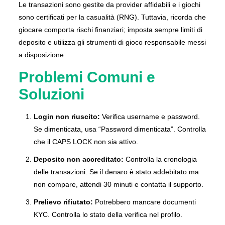
Le transazioni sono gestite da provider affidabili e i giochi
sono certificati per la casualità (RNG). Tuttavia, ricorda che
giocare comporta rischi finanziari; imposta sempre limiti di
deposito e utilizza gli strumenti di gioco responsabile messi
a disposizione.
Problemi Comuni e
Soluzioni
Login non riuscito:
Verifica username e password.
Se dimenticata, usa “Password dimenticata”. Controlla
che il CAPS LOCK non sia attivo.
Deposito non accreditato:
Controlla la cronologia
delle transazioni. Se il denaro è stato addebitato ma
non compare, attendi 30 minuti e contatta il supporto.
Prelievo rifiutato:
Potrebbero mancare documenti
KYC. Controlla lo stato della verifica nel profilo.