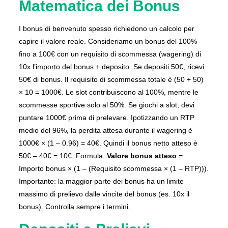
Matematica dei Bonus
I bonus di benvenuto spesso richiedono un calcolo per
capire il valore reale. Consideriamo un bonus del 100%
fino a 100€ con un requisito di scommessa (wagering) di
10x l’importo del bonus + deposito. Se depositi 50€, ricevi
50€ di bonus. Il requisito di scommessa totale è (50 + 50)
× 10 = 1000€. Le slot contribuiscono al 100%, mentre le
scommesse sportive solo al 50%. Se giochi a slot, devi
puntare 1000€ prima di prelevare. Ipotizzando un RTP
medio del 96%, la perdita attesa durante il wagering è
1000€ × (1 – 0.96) = 40€. Quindi il bonus netto atteso è
50€ – 40€ = 10€. Formula:
Valore bonus atteso
=
Importo bonus × (1 – (Requisito scommessa × (1 – RTP))).
Importante: la maggior parte dei bonus ha un limite
massimo di prelievo dalle vincite del bonus (es. 10x il
bonus). Controlla sempre i termini.