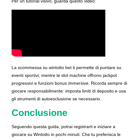
Per un tutorial visivo, guarda questo video:
La scommessa su wintotto bet ti permette di puntare su
eventi sportivi, mentre le slot machine offrono jackpot
progressivi e funzioni bonus immersive. Ricorda sempre di
giocare responsabilmente: imposta limiti di deposito e usa
gli strumenti di autoesclusione se necessario.
Conclusione
Seguendo questa guida, potrai registrarti e iniziare a
giocare su Wintotto in pochi minuti. Che tu preferisca le