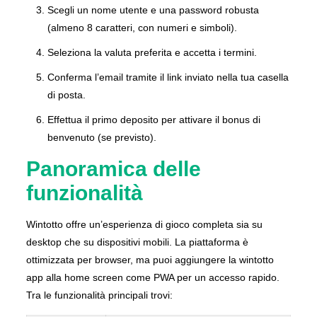
Scegli un nome utente e una password robusta
(almeno 8 caratteri, con numeri e simboli).
Seleziona la valuta preferita e accetta i termini.
Conferma l’email tramite il link inviato nella tua casella
di posta.
Effettua il primo deposito per attivare il bonus di
benvenuto (se previsto).
Panoramica delle
funzionalità
Wintotto offre un’esperienza di gioco completa sia su
desktop che su dispositivi mobili. La piattaforma è
ottimizzata per browser, ma puoi aggiungere la wintotto
app alla home screen come PWA per un accesso rapido.
Tra le funzionalità principali trovi: