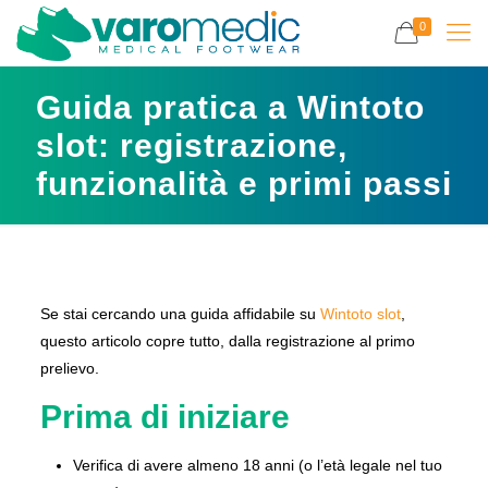
0
Guida pratica a Wintoto
slot: registrazione,
funzionalità e primi passi
Se stai cercando una guida affidabile su
Wintoto slot
,
questo articolo copre tutto, dalla registrazione al primo
prelievo.
Prima di iniziare
Verifica di avere almeno 18 anni (o l’età legale nel tuo