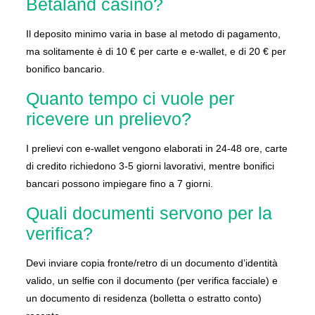
Betaland casinò?
Il deposito minimo varia in base al metodo di pagamento,
ma solitamente è di 10 € per carte e e-wallet, e di 20 € per
bonifico bancario.
Quanto tempo ci vuole per
ricevere un prelievo?
I prelievi con e-wallet vengono elaborati in 24-48 ore, carte
di credito richiedono 3-5 giorni lavorativi, mentre bonifici
bancari possono impiegare fino a 7 giorni.
Quali documenti servono per la
verifica?
Devi inviare copia fronte/retro di un documento d’identità
valido, un selfie con il documento (per verifica facciale) e
un documento di residenza (bolletta o estratto conto)