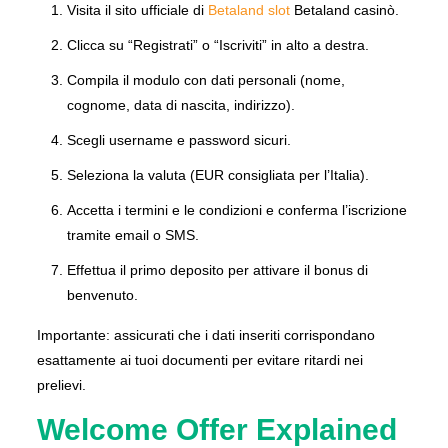
Visita il sito ufficiale di
Betaland slot
Betaland casinò.
Clicca su “Registrati” o “Iscriviti” in alto a destra.
Compila il modulo con dati personali (nome,
cognome, data di nascita, indirizzo).
Scegli username e password sicuri.
Seleziona la valuta (EUR consigliata per l’Italia).
Accetta i termini e le condizioni e conferma l’iscrizione
tramite email o SMS.
Effettua il primo deposito per attivare il bonus di
benvenuto.
Importante: assicurati che i dati inseriti corrispondano
esattamente ai tuoi documenti per evitare ritardi nei
prelievi.
Welcome Offer Explained