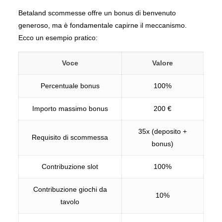
Betaland scommesse offre un bonus di benvenuto
generoso, ma è fondamentale capirne il meccanismo.
Ecco un esempio pratico:
Voce
Valore
Percentuale bonus
100%
Importo massimo bonus
200 €
35x (deposito +
Requisito di scommessa
bonus)
Contribuzione slot
100%
Contribuzione giochi da
10%
tavolo