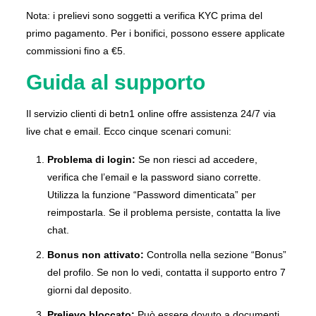
Nota: i prelievi sono soggetti a verifica KYC prima del
primo pagamento. Per i bonifici, possono essere applicate
commissioni fino a €5.
Guida al supporto
Il servizio clienti di betn1 online offre assistenza 24/7 via
live chat e email. Ecco cinque scenari comuni:
Problema di login:
Se non riesci ad accedere,
verifica che l’email e la password siano corrette.
Utilizza la funzione “Password dimenticata” per
reimpostarla. Se il problema persiste, contatta la live
chat.
Bonus non attivato:
Controlla nella sezione “Bonus”
del profilo. Se non lo vedi, contatta il supporto entro 7
giorni dal deposito.
Prelievo bloccato:
Può essere dovuto a documenti