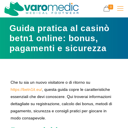
0
Guida pratica al casinò
betn1 online: bonus,
pagamenti e sicurezza
Che tu sia un nuovo visitatore o di ritorno su
https://betn1it.eu/
, questa guida copre le caratteristiche
essenziali che devi conoscere. Qui troverai informazioni
dettagliate su registrazione, calcolo dei bonus, metodi di
pagamento, sicurezza e consigli pratici per giocare in
modo consapevole.