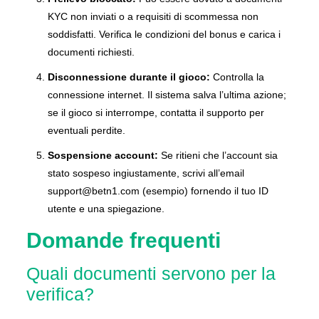
KYC non inviati o a requisiti di scommessa non
soddisfatti. Verifica le condizioni del bonus e carica i
documenti richiesti.
Disconnessione durante il gioco:
Controlla la
connessione internet. Il sistema salva l’ultima azione;
se il gioco si interrompe, contatta il supporto per
eventuali perdite.
Sospensione account:
Se ritieni che l’account sia
stato sospeso ingiustamente, scrivi all’email
support@betn1.com (esempio) fornendo il tuo ID
utente e una spiegazione.
Domande frequenti
Quali documenti servono per la
verifica?