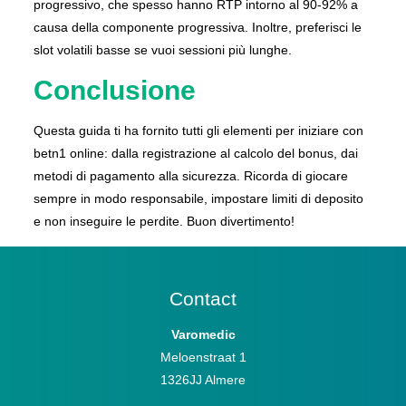
progressivo, che spesso hanno RTP intorno al 90-92% a
causa della componente progressiva. Inoltre, preferisci le
slot volatili basse se vuoi sessioni più lunghe.
Conclusione
Questa guida ti ha fornito tutti gli elementi per iniziare con
betn1 online: dalla registrazione al calcolo del bonus, dai
metodi di pagamento alla sicurezza. Ricorda di giocare
sempre in modo responsabile, impostare limiti di deposito
e non inseguire le perdite. Buon divertimento!
Contact
Varomedic
Meloenstraat 1
1326JJ Almere