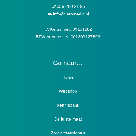
036-200 21 96
info@varomedic.nl
KVK-nummer: 39101282
BTW-nummer: NL001303127B06
Ga naar…
Home
Webshop
Verbandschoenen / Verbandsloffen
Kennisbank
Luxe verbandschoenen / stretch (Hallux)
De juiste maat
Diabetici
Zorgprofessionals
Oedeem
Diabetici