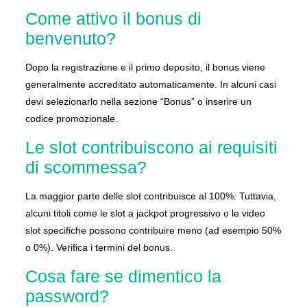
Come attivo il bonus di
benvenuto?
Dopo la registrazione e il primo deposito, il bonus viene
generalmente accreditato automaticamente. In alcuni casi
devi selezionarlo nella sezione “Bonus” o inserire un
codice promozionale.
Le slot contribuiscono ai requisiti
di scommessa?
La maggior parte delle slot contribuisce al 100%. Tuttavia,
alcuni titoli come le slot a jackpot progressivo o le video
slot specifiche possono contribuire meno (ad esempio 50%
o 0%). Verifica i termini del bonus.
Cosa fare se dimentico la
password?