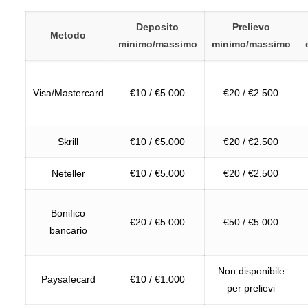
Deposito
Prelievo
Metodo
minimo/massimo
minimo/massimo
Visa/Mastercard
€10 / €5.000
€20 / €2.500
Skrill
€10 / €5.000
€20 / €2.500
Neteller
€10 / €5.000
€20 / €2.500
Bonifico
€20 / €5.000
€50 / €5.000
bancario
Non disponibile
Paysafecard
€10 / €1.000
per prelievi