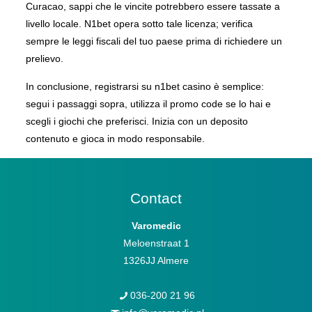
Curacao, sappi che le vincite potrebbero essere tassate a
livello locale. N1bet opera sotto tale licenza; verifica
sempre le leggi fiscali del tuo paese prima di richiedere un
prelievo.
In conclusione, registrarsi su n1bet casino è semplice:
segui i passaggi sopra, utilizza il promo code se lo hai e
scegli i giochi che preferisci. Inizia con un deposito
contenuto e gioca in modo responsabile.
Contact
Varomedic
Meloenstraat 1
1326JJ Almere
036-200 21 96