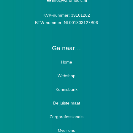
info@varomedic.nl
KVK-nummer: 39101282
BTW-nummer: NL001303127B06
Ga naar…
Home
Webshop
Verbandschoenen / Verbandsloffen
Kennisbank
Luxe verbandschoenen / stretch (Hallux)
De juiste maat
Diabetici
Zorgprofessionals
Oedeem
Diabetici
Hallux Valgus
Over ons
Winterboots