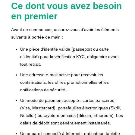
Ce dont vous avez besoin
en premier
Avant de commencer, assurez-vous d’avoir les éléments
suivants à portée de main :
Une pièce d’identité valide (passeport ou carte
d’identité) pour la vérification KYC, obligatoire avant
tout retrait.
Une adresse e-mail active pour recevoir les
confirmations, les offres promotionnelles et les
notifications de sécurité.
Un mode de paiement accepté : cartes bancaires
(Visa, Mastercard), portefeuilles électroniques (Skrill,
Neteller) ou crypto-monnaies (Bitcoin, Ethereum). Les
délais de dépôt sont généralement instantanés.
Un appareil connecté à Internet : ordinateur, tablette