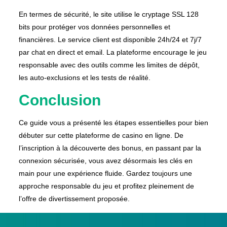
En termes de sécurité, le site utilise le cryptage SSL 128
bits pour protéger vos données personnelles et
financières. Le service client est disponible 24h/24 et 7j/7
par chat en direct et email. La plateforme encourage le jeu
responsable avec des outils comme les limites de dépôt,
les auto-exclusions et les tests de réalité.
Conclusion
Ce guide vous a présenté les étapes essentielles pour bien
débuter sur cette plateforme de casino en ligne. De
l’inscription à la découverte des bonus, en passant par la
connexion sécurisée, vous avez désormais les clés en
main pour une expérience fluide. Gardez toujours une
approche responsable du jeu et profitez pleinement de
l’offre de divertissement proposée.