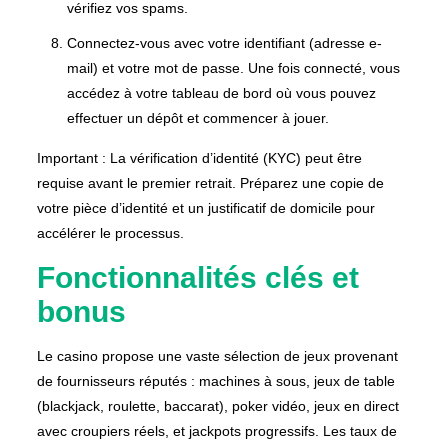
vérifiez vos spams.
Connectez-vous avec votre identifiant (adresse e-
mail) et votre mot de passe. Une fois connecté, vous
accédez à votre tableau de bord où vous pouvez
effectuer un dépôt et commencer à jouer.
Important : La vérification d’identité (KYC) peut être
requise avant le premier retrait. Préparez une copie de
votre pièce d’identité et un justificatif de domicile pour
accélérer le processus.
Fonctionnalités clés et
bonus
Le casino propose une vaste sélection de jeux provenant
de fournisseurs réputés : machines à sous, jeux de table
(blackjack, roulette, baccarat), poker vidéo, jeux en direct
avec croupiers réels, et jackpots progressifs. Les taux de