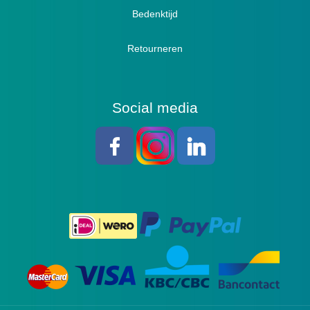
Bedenktijd
Retourneren
Social media