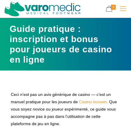
0
Guide pratique :
inscription et bonus
pour joueurs de casino
en ligne
Ceci n’est pas un avis générique de casino — c’est un
manuel pratique pour les joueurs de
Casino locowin
. Que
vous soyez novice ou joueur expérimenté, ce guide vous
accompagne pas à pas dans l’utilisation de cette
plateforme de jeu en ligne.