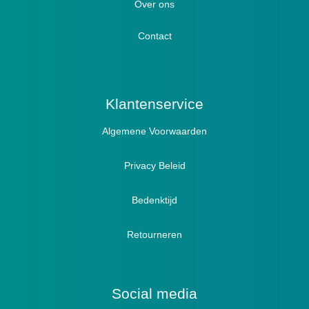
Hallux Valgus
Over ons
Winterboots
Lymph / Oedeem
Hamertenen
Contact
Prophylaxe / Preventie
Actief
Klantenservice
Algemene Voorwaarden
Pantoffels
Sandalen
Privacy Beleid
Bedenktijd
Retourneren
Social media