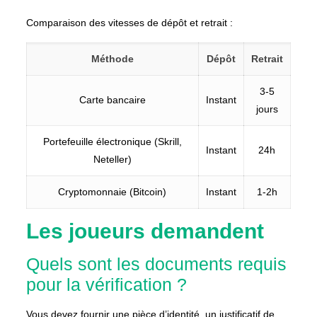
Comparaison des vitesses de dépôt et retrait :
Méthode
Dépôt
Retrait
3-5
Carte bancaire
Instant
jours
Portefeuille électronique (Skrill,
Instant
24h
Neteller)
Cryptomonnaie (Bitcoin)
Instant
1-2h
Les joueurs demandent
Quels sont les documents requis
pour la vérification ?
Vous devez fournir une pièce d’identité, un justificatif de