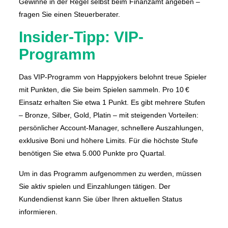
Gewinne in der Regel selbst beim Finanzamt angeben –
fragen Sie einen Steuerberater.
Insider-Tipp: VIP-
Programm
Das VIP-Programm von Happyjokers belohnt treue Spieler
mit Punkten, die Sie beim Spielen sammeln. Pro 10 €
Einsatz erhalten Sie etwa 1 Punkt. Es gibt mehrere Stufen
– Bronze, Silber, Gold, Platin – mit steigenden Vorteilen:
persönlicher Account-Manager, schnellere Auszahlungen,
exklusive Boni und höhere Limits. Für die höchste Stufe
benötigen Sie etwa 5.000 Punkte pro Quartal.
Um in das Programm aufgenommen zu werden, müssen
Sie aktiv spielen und Einzahlungen tätigen. Der
Kundendienst kann Sie über Ihren aktuellen Status
informieren.