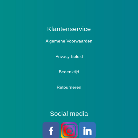
Prophylaxe / Preventie
Actief
Klantenservice
Algemene Voorwaarden
Pantoffels
Sandalen
Privacy Beleid
Bedenktijd
Retourneren
Social media