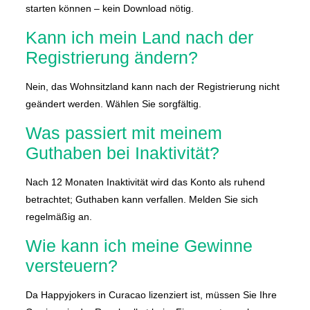
starten können – kein Download nötig.
Kann ich mein Land nach der
Registrierung ändern?
Nein, das Wohnsitzland kann nach der Registrierung nicht
geändert werden. Wählen Sie sorgfältig.
Was passiert mit meinem
Guthaben bei Inaktivität?
Nach 12 Monaten Inaktivität wird das Konto als ruhend
betrachtet; Guthaben kann verfallen. Melden Sie sich
regelmäßig an.
Wie kann ich meine Gewinne
versteuern?
Da Happyjokers in Curacao lizenziert ist, müssen Sie Ihre