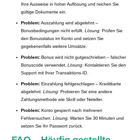
Ihre Ausweise in hoher Auflösung und reichen Sie
gültige Dokumente ein.
Problem:
Auszahlung wird abgelehnt –
Bonusbedingungen nicht erfüllt.
Lösung:
Prüfen Sie
den Bonusstatus im Konto und setzen Sie
gegebenenfalls weitere Umsätze.
Problem:
Bonus wird nicht gutgeschrieben – falscher
Bonuscode verwendet.
Lösung:
Kontaktieren Sie den
Support mit Ihrer Transaktions-ID.
Problem:
Einzahlung fehlgeschlagen – Kreditkarte
abgelehnt.
Lösung:
Probieren Sie eine andere
Zahlungsmethode wie Skrill oder Neteller.
Problem:
Konto gesperrt nach mehreren
Fehlversuchen.
Lösung:
Warten Sie 30 Minuten und
setzen Sie Ihr Passwort zurück.
FAQ – Häufig gestellte