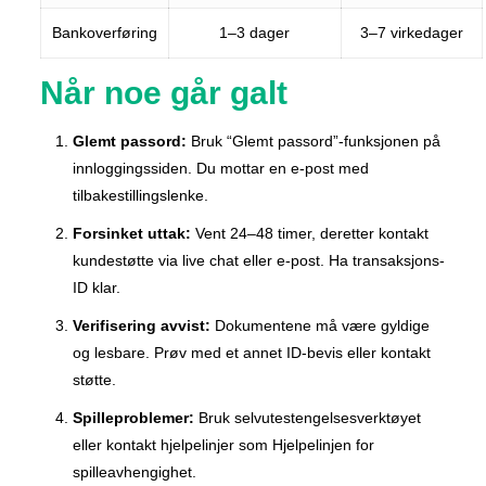
Bankoverføring
1–3 dager
3–7 virkedager
Når noe går galt
Glemt passord:
Bruk “Glemt passord”-funksjonen på
innloggingssiden. Du mottar en e-post med
tilbakestillingslenke.
Forsinket uttak:
Vent 24–48 timer, deretter kontakt
kundestøtte via live chat eller e-post. Ha transaksjons-
ID klar.
Verifisering avvist:
Dokumentene må være gyldige
og lesbare. Prøv med et annet ID-bevis eller kontakt
støtte.
Spilleproblemer:
Bruk selvutestengelsesverktøyet
eller kontakt hjelpelinjer som Hjelpelinjen for
spilleavhengighet.