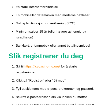
En stabil internettforbindelse
En mobil eller datamaskin med moderne nettleser
Gyldig legitimasjon for verifisering (KYC)
Minimumsalder 18 år (eller høyere avhengig av
jurisdiksjon)
Bankkort, e-lommebok eller annet betalingsmiddel
Slik registrerer du deg
Gå til
https://icecasino-no.org/
for å starte
registreringen.
Klikk på “Registrer” eller “Bli med”.
Fyll ut skjemaet med e-post, brukernavn og passord.
Bekreft e-postadressen din via lenken du mottar.