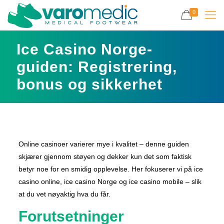
0
Ice Casino Norge-
guiden: Registrering,
bonus og sikkerhet
Online casinoer varierer mye i kvalitet – denne guiden
skjærer gjennom støyen og dekker kun det som faktisk
betyr noe for en smidig opplevelse. Her fokuserer vi på ice
casino online, ice casino Norge og ice casino mobile – slik
at du vet nøyaktig hva du får.
Forutsetninger