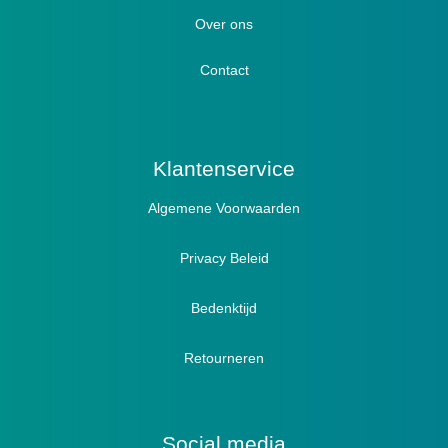
Hallux Valgus
Over ons
Winterboots
Lymph / Oedeem
Hamertenen
Contact
Prophylaxe / Preventie
Actief
Klantenservice
Algemene Voorwaarden
Pantoffels
Sandalen
Privacy Beleid
Bedenktijd
Retourneren
Social media