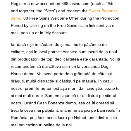
Register a new account on 888casino.com (each a ''Site''
and together, the “Sites”) and redeem the
Sweet Bonanza
demo
'88 Free Spins Welcome Offer' during the Promotion
Period by clicking on the Free Spins claim link sent via e-
mail, pop-up or in 'My Account'.
Iar dacă ești în căutare de și mai multe păcănele de
calitate, ești în locul potrivit! Acestea sunt jocuri de la unul
din producătorii de top, deci calitatea este garantată. Noi îți
recomandăm să dai câteva spin-uri la versiunea Dog
House demo. Vei avea parte de o grămadă de cățeluși
drăguți, multă distracție și câștiguri pe măsură. În cazul
nostru, premiile nu au fost așa mari, dar, cine știe, poate tu
ai mai mult noroc. Suntem siguri că te-ai distrat pe site-ul
nostru jucând Cash Bonanza demo, așa că îți dorești să
treci la ceva mai palpitant, și anume să joci pe bani reali. În
România, poți face acest lucru pe Netbet, unul dintre cele
mai tari cazinouri online de la noi.