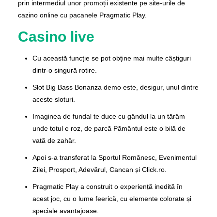
prin intermediul unor promoții existente pe site-urile de
cazino online cu pacanele Pragmatic Play.
Casino live
Cu această funcție se pot obține mai multe câștiguri
dintr-o singură rotire.
Slot Big Bass Bonanza demo este, desigur, unul dintre
aceste sloturi.
Imaginea de fundal te duce cu gândul la un tărâm
unde totul e roz, de parcă Pământul este o bilă de
vată de zahăr.
Apoi s-a transferat la Sportul Românesc, Evenimentul
Zilei, Prosport, Adevărul, Cancan și Click.ro.
Pragmatic Play a construit o experiență inedită în
acest joc, cu o lume feerică, cu elemente colorate și
speciale avantajoase.