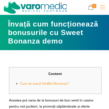
0
Învață cum funcționează
bonusurile cu Sweet
Bonanza demo
Content
Cum se joacă NetBet Bonanza?
Acestea pot varia de la bonusuri de bun venit în casino
pentru noii jucători, la promoții săptămânale și oferte