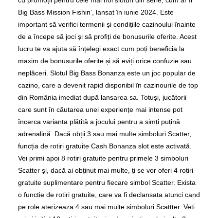
Big Bass Mission Fishin’, lansat în iunie 2024. Este
important să verifici termenii și condițiile cazinoului înainte
de a începe să joci și să profiți de bonusurile oferite. Acest
lucru te va ajuta să înțelegi exact cum poți beneficia la
maxim de bonusurile oferite și să eviți orice confuzie sau
neplăceri. Slotul Big Bass Bonanza este un joc popular de
cazino, care a devenit rapid disponibil în cazinourile de top
din România imediat după lansarea sa. Totuși, jucătorii
care sunt în căutarea unei experiențe mai intense pot
încerca varianta plătită a jocului pentru a simți puțină
adrenalină. Dacă obții 3 sau mai multe simboluri Scatter,
funcția de rotiri gratuite Cash Bonanza slot este activată.
Vei primi apoi 8 rotiri gratuite pentru primele 3 simboluri
Scatter și, dacă ai obținut mai multe, ți se vor oferi 4 rotiri
gratuite suplimentare pentru fiecare simbol Scatter. Exista
o functie de rotiri gratuite, care va fi declansata atunci cand
pe role aterizeaza 4 sau mai multe simboluri Scattter. Veti