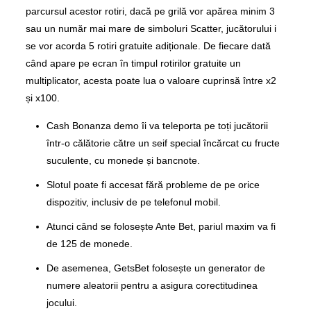
parcursul acestor rotiri, dacă pe grilă vor apărea minim 3
sau un număr mai mare de simboluri Scatter, jucătorului i
se vor acorda 5 rotiri gratuite adiționale. De fiecare dată
când apare pe ecran în timpul rotirilor gratuite un
multiplicator, acesta poate lua o valoare cuprinsă între x2
și x100.
Cash Bonanza demo îi va teleporta pe toți jucătorii
într-o călătorie către un seif special încărcat cu fructe
suculente, cu monede și bancnote.
Slotul poate fi accesat fără probleme de pe orice
dispozitiv, inclusiv de pe telefonul mobil.
Atunci când se folosește Ante Bet, pariul maxim va fi
de 125 de monede.
De asemenea, GetsBet folosește un generator de
numere aleatorii pentru a asigura corectitudinea
jocului.