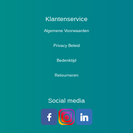
Prophylaxe / Preventie
Actief
Klantenservice
Algemene Voorwaarden
Pantoffels
Sandalen
Privacy Beleid
Bedenktijd
Retourneren
Social media