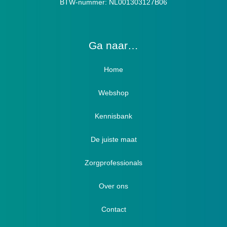
BTW-nummer: NL001303127B06
Ga naar…
Home
Webshop
Verbandschoenen / Verbandsloffen
Kennisbank
Luxe verbandschoenen / stretch (Hallux)
De juiste maat
Diabetici
Zorgprofessionals
Oedeem
Diabetici
Hallux Valgus
Over ons
Winterboots
Lymph / Oedeem
Hamertenen
Contact