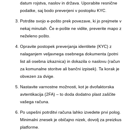
datum rojstva, naslov in država. Uporabite resnične
podatke, saj bodo preverjeni v postopku KYC.
Potrdite svojo e-pošto prek povezave, ki jo prejmete v
nekaj minutah. Če e-pošte ne vidite, preverite mapo z
neželeno pošto.
Opravite postopek preverjanja identitete (KYC) z
nalaganjem veljavnega osebnega dokumenta (potni
list ali osebna izkaznica) in dokazila o naslovu (račun
za komunalne storitve ali bančni izpisek). Ta korak je
obvezen za dvige.
Nastavite varnostne možnosti, kot je dvofaktorska
avtentikacija (2FA) – to doda dodatno plast zaščite
vašega računa.
Po uspešni potrditvi računa lahko izvedete prvi polog.
Minimalni znesek je običajno nizek, dovolj za preizkus
platforme.