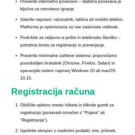
Preverite internetno povezavo – stabilna povezava je
ključna za nemoteno igranje.
Izberite napravo: računalnik, tablica ali mobilni telefon.
Platforma je optimizirana za vse zaslonske velikosti.
Poskrbite za veljavno e-pošto in telefonsko številko –
potrebna bosta za registracijo in preverjanje.
Preverite minimalne zahteve sistema: priporočamo
posodobljen brskalnik (Chrome, Firefox, Safari) in
operacijski sistem najmanj Windows 10 ali macOS
10.15.
Registracija računa
Obiščite spletno mesto Ivibeta in kliknite gumb za
registracijo (ponavadi označen z “Prijava” ali
“Registracija”).
Izpolnite obrazec z osebnimi podatki: ime, priimek,