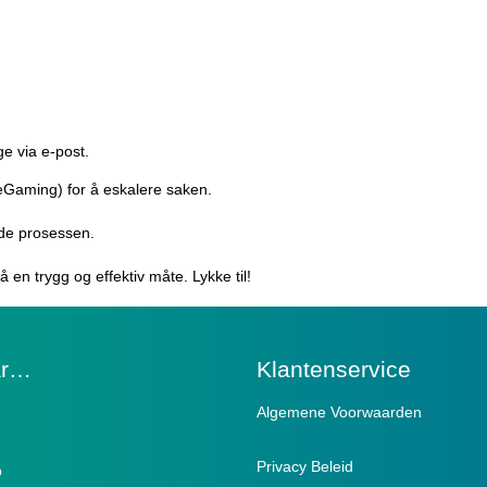
ge via e-post.
eGaming) for å eskalere saken.
nde prosessen.
 en trygg og effektiv måte. Lykke til!
ar…
Klantenservice
Algemene Voorwaarden
Privacy Beleid
p