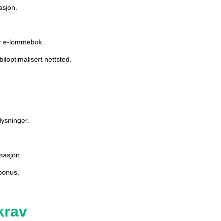
asjon.
er e-lommebok.
iloptimalisert nettsted.
lysninger.
imasjon.
tbonus.
krav