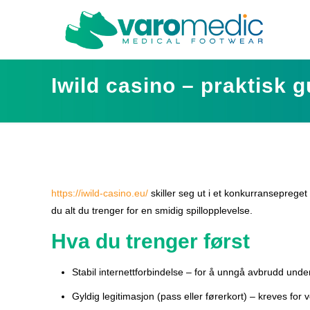
Iwild casino – praktisk g
https://iwild-casino.eu/
skiller seg ut i et konkurransepreget
du alt du trenger for en smidig spillopplevelse.
Hva du trenger først
Stabil internettforbindelse – for å unngå avbrudd under 
Gyldig legitimasjon (pass eller førerkort) – kreves for ve