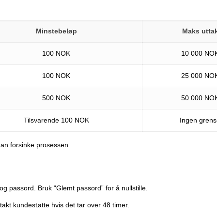
Minstebeløp
Maks utta
100 NOK
10 000 NO
100 NOK
25 000 NO
500 NOK
50 000 NO
Tilsvarende 100 NOK
Ingen gren
kan forsinke prosessen.
og passord. Bruk “Glemt passord” for å nullstille.
ntakt kundestøtte hvis det tar over 48 timer.