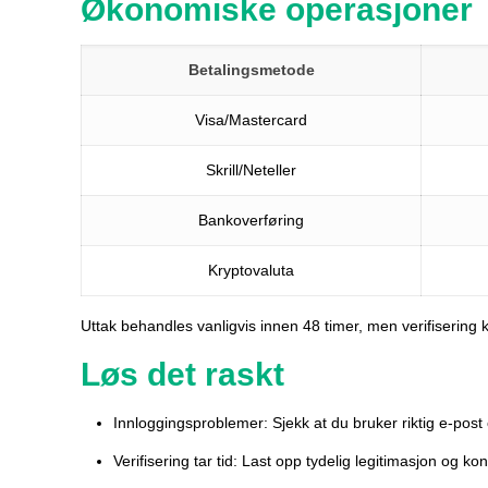
Økonomiske operasjoner
Betalingsmetode
Visa/Mastercard
Skrill/Neteller
Bankoverføring
Kryptovaluta
Uttak behandles vanligvis innen 48 timer, men verifisering 
Løs det raskt
Innloggingsproblemer: Sjekk at du bruker riktig e-post 
Verifisering tar tid: Last opp tydelig legitimasjon og ko