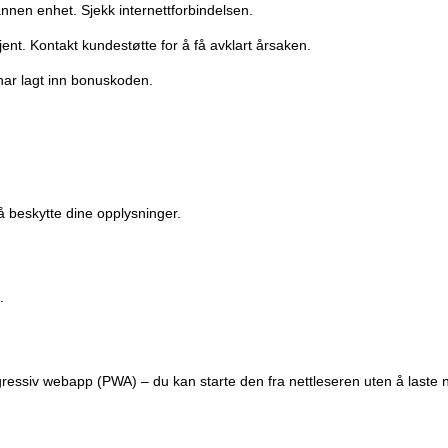
 annen enhet. Sjekk internettforbindelsen.
jent. Kontakt kundestøtte for å få avklart årsaken.
har lagt inn bonuskoden.
 å beskytte dine opplysninger.
.
gressiv webapp (PWA) – du kan starte den fra nettleseren uten å laste 