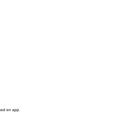
ned en app.