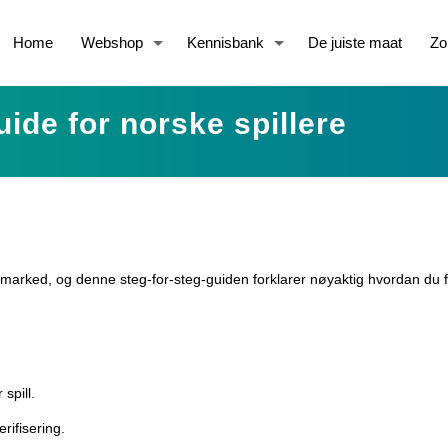
Home
Webshop
Kennisbank
De juiste maat
Zo
uide for norske spillere
 marked, og denne steg-for-steg-guiden forklarer nøyaktig hvordan du få
spill.
rifisering.