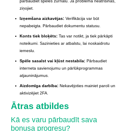
pārbaudiet spēles žurnālu. Ja problēma neatrisinās,
ziņojiet.
Izņemšana aizkavējas:
Verifikācija var būt
nepabeigta. Pārbaudiet dokumentu statusu.
Konts tiek bloķēts:
Tas var notikt, ja tiek pārkāpti
noteikumi. Sazinieties ar atbalstu, lai noskaidrotu
iemeslu.
Spēle sasalst vai kļūst nestabila:
Pārbaudiet
interneta savienojumu un pārlūkprogrammas
atjauninājumus.
Aizdomīga darbība:
Nekavējoties mainiet paroli un
aktivizējiet 2FA.
Ātras atbildes
Kā es varu pārbaudīt sava
bonusa progresu?