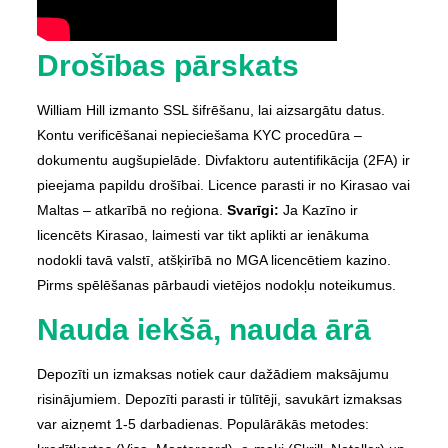
Drošības pārskats
William Hill izmanto SSL šifrēšanu, lai aizsargātu datus.
Kontu verificēšanai nepieciešama KYC procedūra –
dokumentu augšupielāde. Divfaktoru autentifikācija (2FA) ir
pieejama papildu drošībai. Licence parasti ir no Kirasao vai
Maltas – atkarībā no reģiona.
Svarīgi:
Ja Kazīno ir
licencēts Kirasao, laimesti var tikt aplikti ar ienākuma
nodokli tavā valstī, atšķirībā no MGA licencētiem kazino.
Pirms spēlēšanas pārbaudi vietējos nodokļu noteikumus.
Nauda iekšā, nauda ārā
Depozīti un izmaksas notiek caur dažādiem maksājumu
risinājumiem. Depozīti parasti ir tūlītēji, savukārt izmaksas
var aizņemt 1-5 darbadienas. Populārākās metodes: