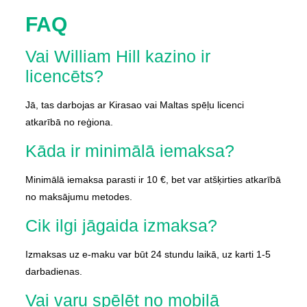
FAQ
Vai William Hill kazino ir
licencēts?
Jā, tas darbojas ar Kirasao vai Maltas spēļu licenci
atkarībā no reģiona.
Kāda ir minimālā iemaksa?
Minimālā iemaksa parasti ir 10 €, bet var atšķirties atkarībā
no maksājumu metodes.
Cik ilgi jāgaida izmaksa?
Izmaksas uz e-maku var būt 24 stundu laikā, uz karti 1-5
darbadienas.
Vai varu spēlēt no mobilā