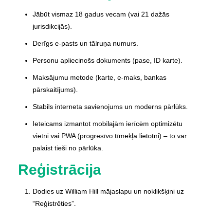
Jābūt vismaz 18 gadus vecam (vai 21 dažās
jurisdikcijās).
Derīgs e-pasts un tālruņa numurs.
Personu apliecinošs dokuments (pase, ID karte).
Maksājumu metode (karte, e-maks, bankas
pārskaitījums).
Stabils interneta savienojums un moderns pārlūks.
Ieteicams izmantot mobilajām ierīcēm optimizētu
vietni vai PWA (progresīvo tīmekļa lietotni) – to var
palaist tieši no pārlūka.
Reģistrācija
Dodies uz William Hill mājaslapu un noklikšķini uz
“Reģistrēties”.