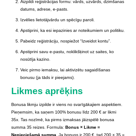
Aizpildi reģistrācijas formu: vārds, uzvārds, dzimšanas
datums, adrese, e-pasts.
Izvēlies lietotājvārdu un spēcīgu paroli.
Apstiprini, ka esi iepazinies ar noteikumiem un politiku.
Pabeidz reģistrāciju, nospiežot “Izveidot kontu”.
Apstiprini savu e-pastu, noklikšķinot uz saites, ko
nosūtīja kazino.
Veic pirmo iemaksu, lai aktivizētu sagaidīšanas
bonusu (ja tāds ir pieejams).
Likmes aprēķins
Bonusa likmju izpilde ir viens no svarīgākajiem aspektiem.
Pieņemsim, ka saņem 100% bonusu līdz 200 € ar likmi
35x. Tas nozīmē, ka pirms izmaksas jāizspēlē bonusa
summa 35 reizes. Formula:
Bonus × Likme =
Nepieciešamā summa
. Ja bonuss ir 200 €, tad 200 × 35 =