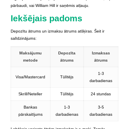
pārbaudi, vai William Hill ir saņēmis atļauju.
Iekšējais padoms
Depozītu ātrums un izmaksu ātrums atšķiras. Šeit ir
salīdzinājums:
Maksājumu
Depozīta
Izmaksas
metode
ātrums
ātrums
1-3
Visa/Mastercard
Tūlītējs
darbadienas
Skrill/Neteller
Tūlītējs
24 stundas
Bankas
1-3
3-5
pārskaitījums
darbadienas
darbadienas