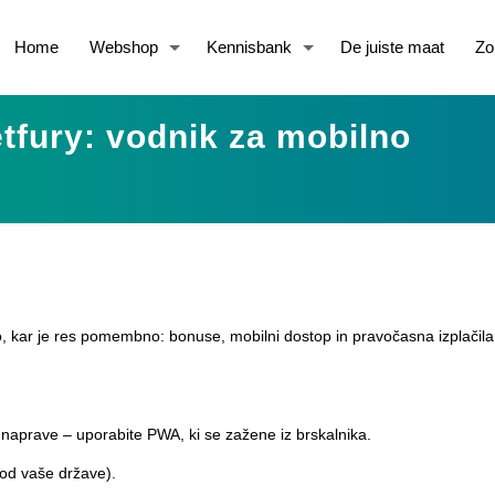
Home
Webshop
Kennisbank
De juiste maat
Zo
etfury: vodnik za mobilno
, kar je res pomembno: bonuse, mobilni dostop in pravočasna izplačila
e naprave – uporabite PWA, ki se zažene iz brskalnika.
o od vaše države).