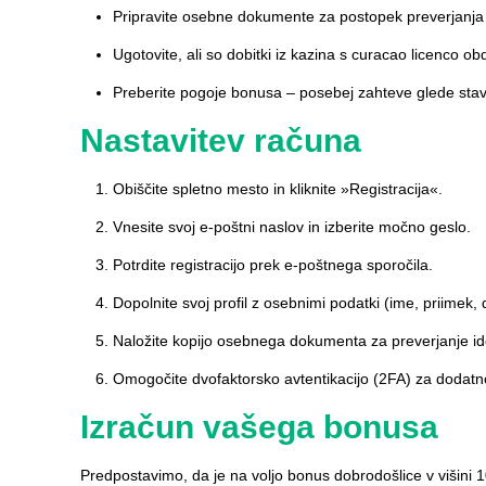
Pripravite osebne dokumente za postopek preverjanja 
Ugotovite, ali so dobitki iz kazina s curacao licenco ob
Preberite pogoje bonusa – posebej zahteve glede sta
Nastavitev računa
Obiščite spletno mesto in kliknite »Registracija«.
Vnesite svoj e-poštni naslov in izberite močno geslo.
Potrdite registracijo prek e-poštnega sporočila.
Dopolnite svoj profil z osebnimi podatki (ime, priimek, 
Naložite kopijo osebnega dokumenta za preverjanje ide
Omogočite dvofaktorsko avtentikacijo (2FA) za dodatn
Izračun vašega bonusa
Predpostavimo, da je na voljo bonus dobrodošlice v višini 