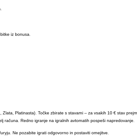
.
obitke iz bonusa.
Zlata, Platinasta). Točke zbirate s stavami – za vsakih 10 € stav prejm
avitelj računa. Redno igranje na igralnih avtomatih pospeši napredovanje.
uryju. Ne pozabite igrati odgovorno in postaviti omejitve.