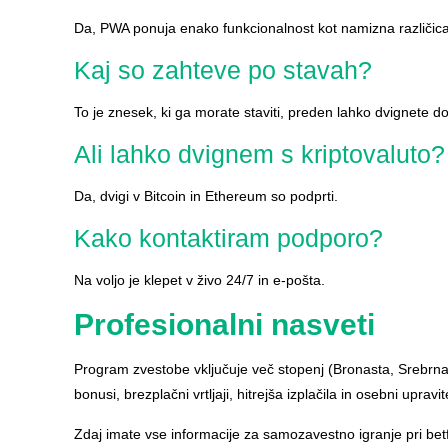
Da, PWA ponuja enako funkcionalnost kot namizna različica
Kaj so zahteve po stavah?
To je znesek, ki ga morate staviti, preden lahko dvignete d
Ali lahko dvignem s kriptovaluto?
Da, dvigi v Bitcoin in Ethereum so podprti.
Kako kontaktiram podporo?
Na voljo je klepet v živo 24/7 in e-pošta.
Profesionalni nasveti
Program zvestobe vključuje več stopenj (Bronasta, Srebrna, 
bonusi, brezplačni vrtljaji, hitrejša izplačila in osebni upr
Zdaj imate vse informacije za samozavestno igranje pri betf