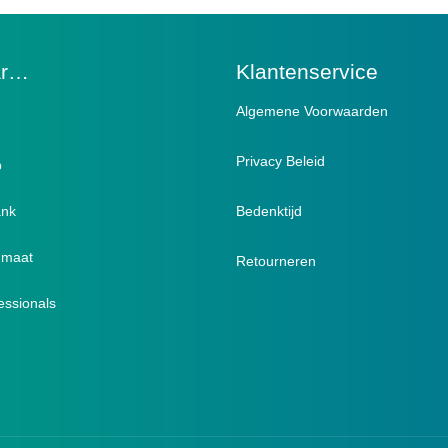
ar…
Klantenservice
Algemene Voorwaarden
Privacy Beleid
p
ank
ndschoenen / Verbandsloffen
Bedenktijd
e maat
verbandschoenen / stretch
ici
Retourneren
)
essionals
em
ici
s
x Valgus
rboots
rtenen
h / Oedeem