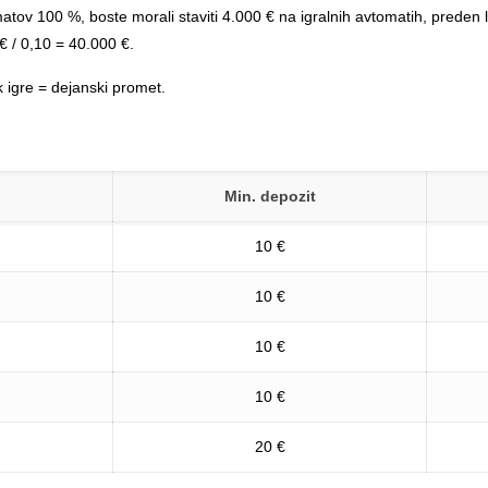
matov 100 %, boste morali staviti 4.000 € na igralnih avtomatih, preden 
€ / 0,10 = 40.000 €.
 igre = dejanski promet.
Min. depozit
10 €
10 €
10 €
10 €
20 €