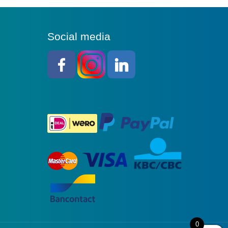
Social media
0