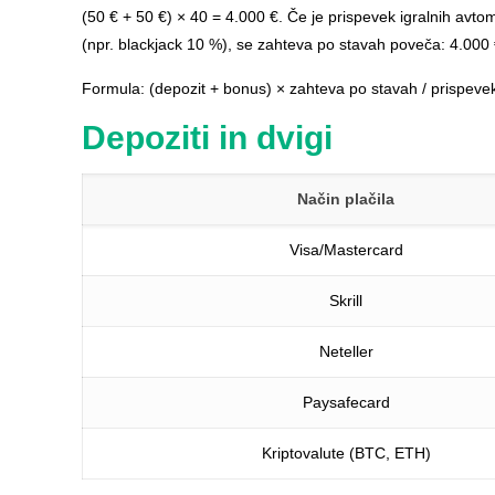
(50 € + 50 €) × 40 = 4.000 €. Če je prispevek igralnih avto
(npr. blackjack 10 %), se zahteva po stavah poveča: 4.000 
Formula: (depozit + bonus) × zahteva po stavah / prispevek
Depoziti in dvigi
Način plačila
Visa/Mastercard
Skrill
Neteller
Paysafecard
Kriptovalute (BTC, ETH)