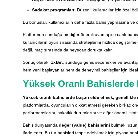
Sadakat programları:
Düzenli kullanıcılar için özel ödü
Bu bonuslar, kullanıcıların daha fazla bahis yapmasına ve 
Platformun sunduğu bir diğer önemli avantaj ise canlı bahis
kullanıcıların oyun sırasında stratejilerini hızlıca değişti
değil, maç sırasında da heyecan dorukta kalır.
Sonuç olarak,
1xBet
, sunduğu geniş seçenekler ve avantajla
hem yeni başlayanlar hem de deneyimli bahisçiler için ideal b
Yüksek Oranlı Bahislerde 
Yüksek oranlı bahislerde başarı elde etmek, genellikle st
platformlarda, oyuncuların dikkat etmesi gereken birkaç ön
performanslarını, sakatlık durumlarını ve diğer önemli istatis
Bahis dünyasında
değer (value) bahislerini
bulmak, uzun v
ifade eder. Bu tür bahisleri tespit edebilmek için piyasa ana