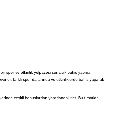
ş bir spor ve etkinlik yelpazesi sunarak bahis yapma
verler, farklı spor dallarında ve etkinliklerde bahis yaparak
erinde çeşitli bonuslardan yararlanabilirler. Bu fırsatlar