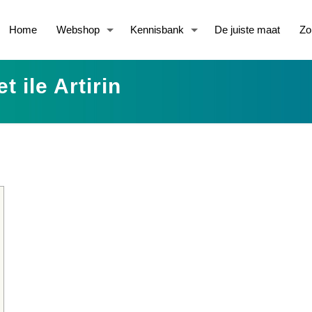
Home
Webshop
Kennisbank
De juiste maat
Zo
 ile Artirin