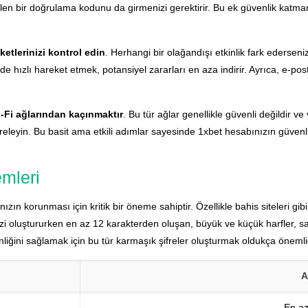
en bir doğrulama kodunu da girmenizi gerektirir. Bu ek güvenlik katmanı,
etlerinizi kontrol edin
. Herhangi bir olağandışı etkinlik fark edersen
izde hızlı hareket etmek, potansiyel zararları en aza indirir. Ayrıca, e-p
-Fi ağlarından kaçınmaktır
. Bu tür ağlar genellikle güvenli değildir ve 
freleyin. Bu basit ama etkili adımlar sayesinde 1xbet hesabınızın güvenl
mleri
nızın korunması için kritik bir öneme sahiptir. Özellikle bahis siteleri gibi 
erinizi oluştururken en az 12 karakterden oluşan, büyük ve küçük harfler, 
liğini sağlamak için bu tür karmaşık şifreler oluşturmak oldukça önemlid
A
En az