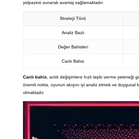
yelpazesi sunarak avantaj sağlamaktadır.
Strateji Türü
Analiz Bazlı
Değer Bahisleri
Canlı Bahis
Canlı bahis
, anlık değişimlere hızlı tepki verme yeteneği g
önemli nokta, oyunun akışını iyi analiz etmek ve duygusal 
olmaktadır.