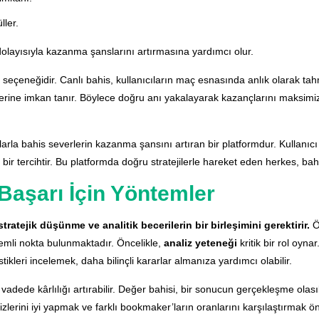
ller.
dolayısıyla kazanma şanslarını artırmasına yardımcı olur.
 seçeneğidir. Canlı bahis, kullanıcıların maç esnasında anlık olarak ta
rmelerine imkan tanır. Böylece doğru anı yakalayarak kazançlarını maksim
rla bahis severlerin kazanma şansını artıran bir platformdur. Kullanıcı 
ir tercihtir. Bu platformda doğru stratejilerle hareket eden herkes, bahi
Başarı İçin Yöntemler
ratejik düşünme ve analitik becerilerin bir birleşimini gerektirir.
Ö
emli nokta bulunmaktadır. Öncelikle,
analiz yeteneği
kritik bir rol oy
tikleri incelemek, daha bilinçli kararlar almanıza yardımcı olabilir.
adede kârlılığı artırabilir. Değer bahisi, bir sonucun gerçekleşme olas
lizlerini iyi yapmak ve farklı bookmaker’ların oranlarını karşılaştırmak ö