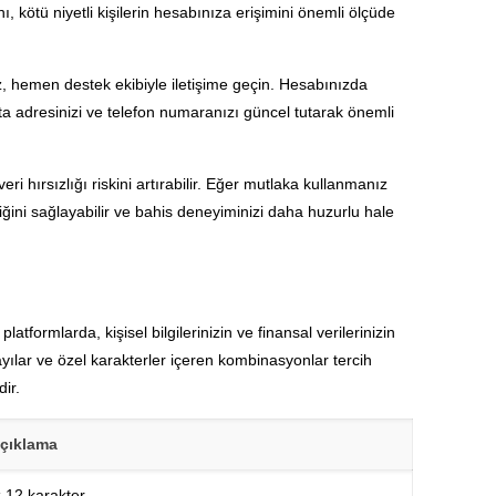
 kötü niyetli kişilerin hesabınıza erişimini önemli ölçüde
iz, hemen destek ekibiyle iletişime geçin. Hesabınızda
osta adresinizi ve telefon numaranızı güncel tutarak önemli
veri hırsızlığı riskini artırabilir. Eğer mutlaka kullanmanız
iğini sağlayabilir ve bahis deneyiminizi daha huzurlu hale
platformlarda, kişisel bilgilerinizin ve finansal verilerinizin
sayılar ve özel karakterler içeren kombinasyonlar tercih
ir.
çıklama
 12 karakter