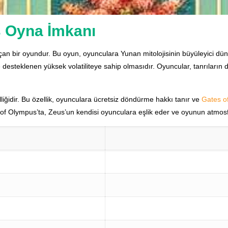
 Oyna İmkanı
açan bir oyundur. Bu oyun, oyunculara Yunan mitolojisinin büyüleyici d
iyle desteklenen yüksek volatiliteye sahip olmasıdır. Oyuncular, tanrılar
liğidir. Bu özellik, oyunculara ücretsiz döndürme hakkı tanır ve
Gates o
of Olympus’ta, Zeus’un kendisi oyunculara eşlik eder ve oyunun atmosferi