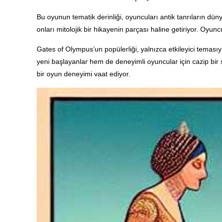
Bu oyunun tematik derinliği, oyuncuları antik tanrıların dü
onları mitolojik bir hikayenin parçası haline getiriyor. Oyu
Gates of Olympus’un popülerliği, yalnızca etkileyici teması
yeni başlayanlar hem de deneyimli oyuncular için cazip bir 
bir oyun deneyimi vaat ediyor.