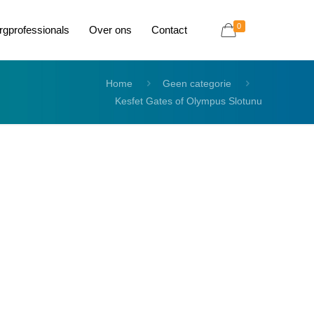
0
rgprofessionals
Over ons
Contact
Home
Geen categorie
Kesfet Gates of Olympus Slotunu