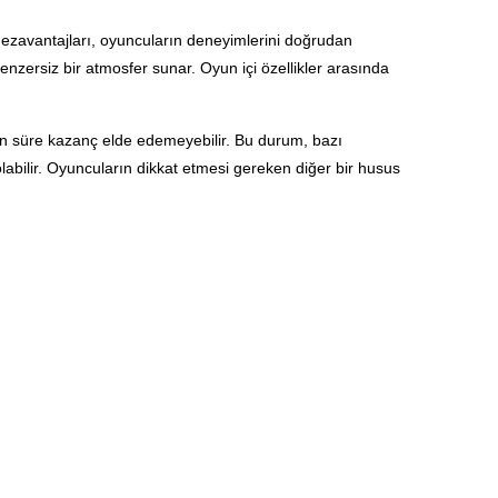
dezavantajları, oyuncuların deneyimlerini doğrudan
enzersiz bir atmosfer sunar. Oyun içi özellikler arasında
un süre kazanç elde edemeyebilir. Bu durum, bazı
olabilir. Oyuncuların dikkat etmesi gereken diğer bir husus