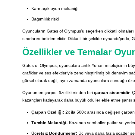
Karmaşık oyun mekaniği
Bağımlılık riski
Oyuncuların Gates of Olympus’u seçerken dikkatli olmaları ön
sınırlarını belirlemelidir. Dikkatli bir şekilde oynandığınd
Özellikler ve Temalar Oyu
Gates of Olympus, oyunculara antik Yunan mitolojisinin büyül
grafikler ve ses efektleriyle zenginleştirilmiş bir deneyim 
görsel olarak değil, aynı zamanda oyunculara sunduğu özelli
Oyunun en çarpıcı özelliklerinden biri
çarpan sistemidir
. 
kazançları katlayarak daha büyük ödüller elde etme şansı s
Çarpan Özelliği:
2x ila 500x arasında değişen çarpanl
Tumble Mekaniği:
Kazanan semboller patlar ve yerlerin
Ücretsiz Döndürmeler:
Üç veya daha fazla scatter semb