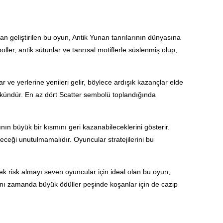
dan geliştirilen bu oyun, Antik Yunan tanrılarının dünyasına
ler, antik sütunlar ve tanrısal motiflerle süslenmiş olup,
e yerlerine yenileri gelir, böylece ardışık kazançlar elde
ndür. En az dört Scatter sembolü toplandığında
ın büyük bir kısmını geri kazanabileceklerini gösterir.
eği unutulmamalıdır. Oyuncular stratejilerini bu
sek risk almayı seven oyuncular için ideal olan bu oyun,
 aynı zamanda büyük ödüller peşinde koşanlar için de cazip