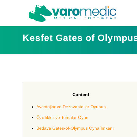
Kesfet Gates of Olympu
Content
Avantajlar ve Dezavantajlar Oyunun
Özellikler ve Temalar Oyun
Bedava Gates-of-Olympus Oyna İmkanı