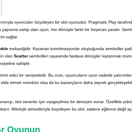
asarımıyla oyuncuları büyüleyen bir slot oyunudur. Pragmatic Play tarafın
yapısına sahip olan oyun, her dönüşte farklı bir heyecan yaratır. Sembol
ni sağlar.
mble
mekaniğidir. Kazanan kombinasyonlar oluştuğunda semboller patlar v
iri olan
Scatter
sembolleri sayesinde bedava dönüşler kazanmak mümkü
iyeline sahiptir.
in edici bir seviyededir. Bu oran, oyuncuların uzun vadede yatırımların
elde etmek mümkün olsa da bu kazançların daha seyrek gerçekleşebilec
oynanışı, slot severler için vazgeçilmez bir deneyim sunar. Özellikle yük
 çıkarır. Mitolojik atmosferiyle büyüleyen bu slot, sadece eğlence değil
lar Oyunun