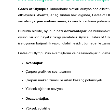
Gates of Olympus
, kumarhane slotları dünyasında dikkat
etkileyebilir.
Avantajlar
açısından bakıldığında, Gates of Oly
yer alan
çarpan mekanizması
, kazançları artırma potansiy
Bununla birlikte, oyunun bazı
dezavantajları
da bulunmaktad
oyuncular için hayal kırıklığı yaratabilir. Ayrıca, Gates of 
ise oyunun bağımlılık yapıcı olabilmesidir; bu nedenle zam
Gates of Olympus’un avantajlarını ve dezavantajlarını daha iy
Avantajlar:
Çarpıcı grafik ve ses tasarımı
Çarpan mekanizması ile artan kazanç potansiyeli
Yüksek eğlence seviyesi
Dezavantajlar:
Yüksek volatilite