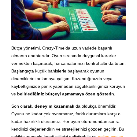
Bütçe yönetimi, Crazy-Time’da uzun vadede başarılı
olmanın anahtarıdır. Oyun sırasında duygusal kararlar
vermekten kaçınarak, harcamalarınızı kontrol altında tutun.
Başlangıçta küçük bahislerle başlayarak oyunun
dinamiklerini anlamaya çalışın. Kazandığınızda veya
kaybettiğinizde panik yapmadan soğukkanlılığınızı koruyun
ve
belirlediğiniz bütçeyi aşmamaya özen gösterin
.
Son olarak,
deneyim kazanmak
da oldukça önemlidir.
Oyunu ne kadar çok oynarsanız, farklı durumlara karşı o
kadar hazırlıklı olursunuz. Her oyun oturumundan sonra
kendinizi değerlendirin ve stratejilerinizi gözden geçirin. Bu
şekilde zamanla kendi stilinizi geliştirebilir ve
online casino