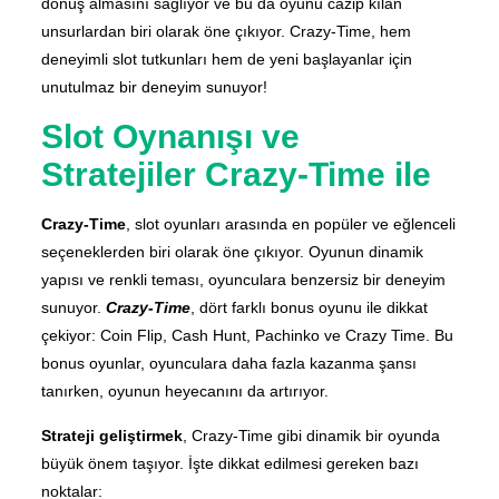
dönüş almasını sağlıyor ve bu da oyunu cazip kılan
unsurlardan biri olarak öne çıkıyor. Crazy-Time, hem
deneyimli slot tutkunları hem de yeni başlayanlar için
unutulmaz bir deneyim sunuyor!
Slot Oynanışı ve
Stratejiler Crazy-Time ile
Crazy-Time
, slot oyunları arasında en popüler ve eğlenceli
seçeneklerden biri olarak öne çıkıyor. Oyunun dinamik
yapısı ve renkli teması, oyunculara benzersiz bir deneyim
sunuyor.
Crazy-Time
, dört farklı bonus oyunu ile dikkat
çekiyor: Coin Flip, Cash Hunt, Pachinko ve Crazy Time. Bu
bonus oyunlar, oyunculara daha fazla kazanma şansı
tanırken, oyunun heyecanını da artırıyor.
Strateji geliştirmek
, Crazy-Time gibi dinamik bir oyunda
büyük önem taşıyor. İşte dikkat edilmesi gereken bazı
noktalar: