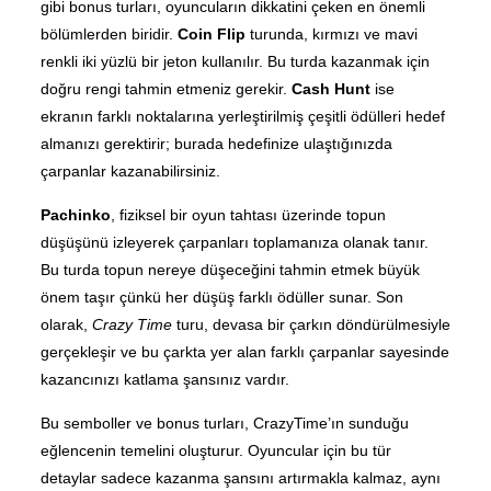
gibi bonus turları, oyuncuların dikkatini çeken en önemli
bölümlerden biridir.
Coin Flip
turunda, kırmızı ve mavi
renkli iki yüzlü bir jeton kullanılır. Bu turda kazanmak için
doğru rengi tahmin etmeniz gerekir.
Cash Hunt
ise
ekranın farklı noktalarına yerleştirilmiş çeşitli ödülleri hedef
almanızı gerektirir; burada hedefinize ulaştığınızda
çarpanlar kazanabilirsiniz.
Pachinko
, fiziksel bir oyun tahtası üzerinde topun
düşüşünü izleyerek çarpanları toplamanıza olanak tanır.
Bu turda topun nereye düşeceğini tahmin etmek büyük
önem taşır çünkü her düşüş farklı ödüller sunar. Son
olarak,
Crazy Time
turu, devasa bir çarkın döndürülmesiyle
gerçekleşir ve bu çarkta yer alan farklı çarpanlar sayesinde
kazancınızı katlama şansınız vardır.
Bu semboller ve bonus turları, CrazyTime’ın sunduğu
eğlencenin temelini oluşturur. Oyuncular için bu tür
detaylar sadece kazanma şansını artırmakla kalmaz, aynı