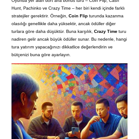
Oyunda yer alan dört ana bonus turu – Coin Flip, Cash
Hunt, Pachinko ve Crazy Time – her biri kendi içinde farklı
stratejiler gerektirir. Örneğin,
Coin Flip
turunda kazanma
olasılığı genellikle daha yüksektir, ancak ödüller diğer
turlara göre daha düşüktür. Buna karşılık,
Crazy Time
turu
nadiren gelir ancak büyük ödüller sunar. Bu nedenle, hangi
tura yatırım yapacağınızı dikkatlice değerlendirin ve
bütçenizi buna göre ayarlayın.