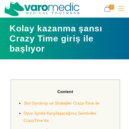
0
Kolay kazanma şansı
Crazy Time giriş ile
başlıyor
Content
Slot Oynanışı ve Stratejiler Crazy-Time ile
Oyun İçinde Karşılaşacağınız Semboller
CrazyTime’da