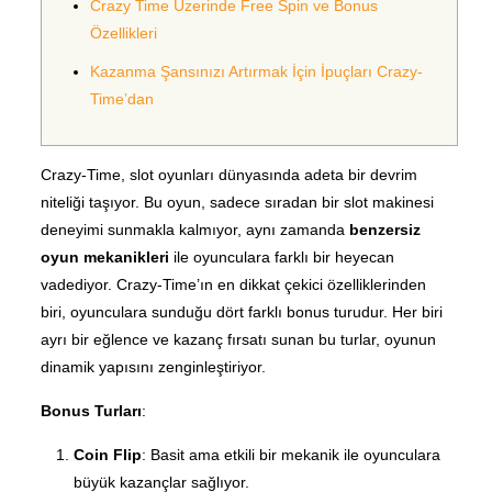
Crazy Time Üzerinde Free Spin ve Bonus
Özellikleri
Kazanma Şansınızı Artırmak İçin İpuçları Crazy-
Time’dan
Crazy-Time, slot oyunları dünyasında adeta bir devrim
niteliği taşıyor. Bu oyun, sadece sıradan bir slot makinesi
deneyimi sunmakla kalmıyor, aynı zamanda
benzersiz
oyun mekanikleri
ile oyunculara farklı bir heyecan
vadediyor. Crazy-Time’ın en dikkat çekici özelliklerinden
biri, oyunculara sunduğu dört farklı bonus turudur. Her biri
ayrı bir eğlence ve kazanç fırsatı sunan bu turlar, oyunun
dinamik yapısını zenginleştiriyor.
Bonus Turları
:
Coin Flip
: Basit ama etkili bir mekanik ile oyunculara
büyük kazançlar sağlıyor.