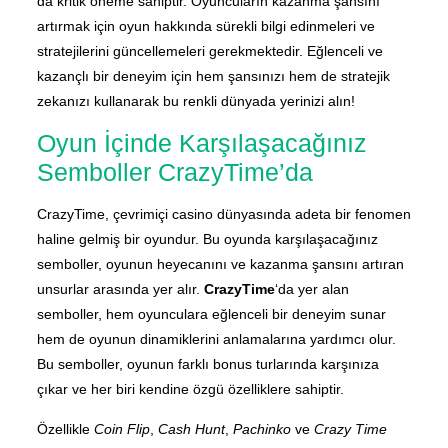
da kritik öneme sahiptir. Oyuncuların kazanma şansını
artırmak için oyun hakkında sürekli bilgi edinmeleri ve
stratejilerini güncellemeleri gerekmektedir. Eğlenceli ve
kazançlı bir deneyim için hem şansınızı hem de stratejik
zekanızı kullanarak bu renkli dünyada yerinizi alın!
Oyun İçinde Karşılaşacağınız
Semboller CrazyTime’da
CrazyTime, çevrimiçi casino dünyasında adeta bir fenomen
haline gelmiş bir oyundur. Bu oyunda karşılaşacağınız
semboller, oyunun heyecanını ve kazanma şansını artıran
unsurlar arasında yer alır.
CrazyTime
‘da yer alan
semboller, hem oyunculara eğlenceli bir deneyim sunar
hem de oyunun dinamiklerini anlamalarına yardımcı olur.
Bu semboller, oyunun farklı bonus turlarında karşınıza
çıkar ve her biri kendine özgü özelliklere sahiptir.
Özellikle
Coin Flip
,
Cash Hunt
,
Pachinko
ve
Crazy Time