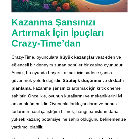
Kazanma Şansınızı
Artırmak İçin İpuçları
Crazy-Time’dan
Crazy-Time, oyunculara
büyük kazançlar
vaat eden ve
eğlenceli bir deneyim sunan popüler bir casino oyunudur.
Ancak, bu oyunda başarılı olmak için sadece şansa
güvenmek yeterli değildir.
Stratejik düşünme
ve
dikkatli
planlama
, kazanma şansınızı artırmak için kritik öneme
sahiptir. Öncelikle, oyunun kurallarını ve mekaniklerini iyi
anlamak önemlidir. Oyundaki farklı çarkların ve bonus
turlarının nasıl çalıştığını bilmek, hangi bahislerin daha
yüksek kazanç potansiyeline sahip olduğunu belirlemenize
yardımcı olabilir.