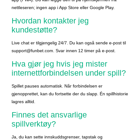
nettleseren; ingen app i App Store eller Google Play.
Hvordan kontakter jeg
kundestøtte?
Live chat er tilgjengelig 24/7. Du kan også sende e-post til
support@funbet.com. Svar innen 12 timer på e-post.
Hva gjør jeg hvis jeg mister
internettforbindelsen under spill?
Spillet pauses automatisk. Når forbindelsen er
gjenopprettet, kan du fortsette der du slapp. Én spillhistorie
lagres alltid.
Finnes det ansvarlige
spillverktøy?
Ja, du kan sette innskuddsgrenser, tapstak og