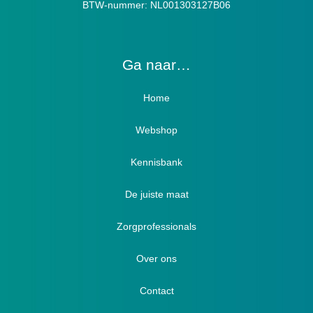
BTW-nummer: NL001303127B06
Ga naar…
Home
Webshop
Verbandschoenen / Verbandsloffen
Kennisbank
Luxe verbandschoenen / stretch (Hallux)
De juiste maat
Diabetici
Zorgprofessionals
Oedeem
Diabetici
Hallux Valgus
Over ons
Winterboots
Lymph / Oedeem
Hamertenen
Contact