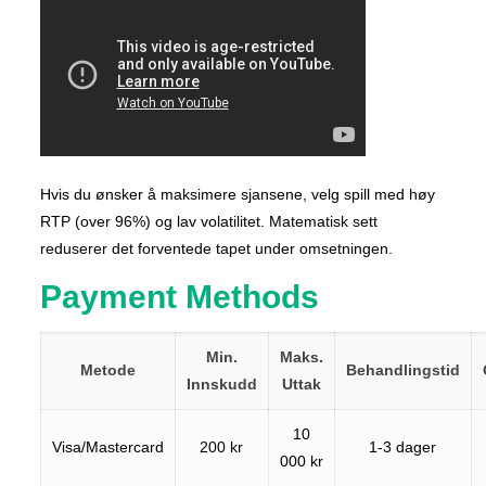
Hvis du ønsker å maksimere sjansene, velg spill med høy
RTP (over 96%) og lav volatilitet. Matematisk sett
reduserer det forventede tapet under omsetningen.
Payment Methods
Min.
Maks.
Metode
Behandlingstid
Innskudd
Uttak
10
Visa/Mastercard
200 kr
1-3 dager
000 kr