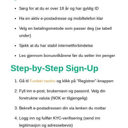
Sørg for at du er over 18 år og har gyldig ID
Ha en aktiv e-postadresse og mobiltelefon klar
Velg en betalingsmetode som passer deg (se tabell
under)
Sjekk at du har stabil internettforbindelse
Les gjennom bonusvilkårene før du setter inn penger
Step-by-Step Sign-Up
Gå til
Funbet casino
og klikk på “Registrer”-knappen
Fyll inn e-post, brukernavn og passord. Velg din
foretrukne valuta (NOK er tilgjengelig)
Bekreft e-postadressen din via lenken du mottar
Logg inn og fullfør KYC-verifisering (send inn
legitimasjon og adressebevis)