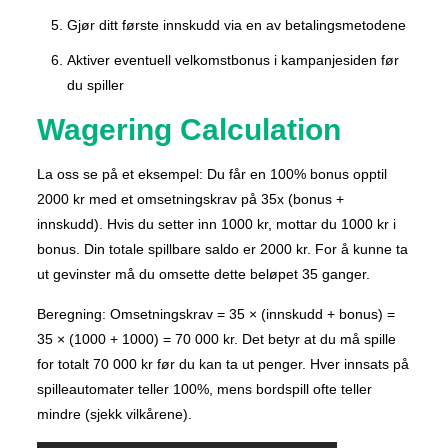
Gjør ditt første innskudd via en av betalingsmetodene
Aktiver eventuell velkomstbonus i kampanjesiden før
du spiller
Wagering Calculation
La oss se på et eksempel: Du får en 100% bonus opptil
2000 kr med et omsetningskrav på 35x (bonus +
innskudd). Hvis du setter inn 1000 kr, mottar du 1000 kr i
bonus. Din totale spillbare saldo er 2000 kr. For å kunne ta
ut gevinster må du omsette dette beløpet 35 ganger.
Beregning: Omsetningskrav = 35 × (innskudd + bonus) =
35 × (1000 + 1000) = 70 000 kr. Det betyr at du må spille
for totalt 70 000 kr før du kan ta ut penger. Hver innsats på
spilleautomater teller 100%, mens bordspill ofte teller
mindre (sjekk vilkårene).