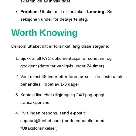
skjermbilde av innskuddet.
Problem:
Uttaket mitt er forsinket.
Løsning:
Se
seksjonen under for detaljerte steg.
Worth Knowing
Dersom uttaket ditt er forsinket, følg disse stegene:
Sjekk at all KYC-dokumentasjon er sendt inn og
godkjent (dette tar vanligvis under 24 timer)
Vent minst 48 timer etter forespørsel – de fleste uttak
behandles i løpet av 1-3 dager
Kontakt live chat (tilgjengelig 24/7) og oppgi
transaksjons-id
Hvis ingen respons, send e-post til
support@funbet.com (merk emnefeltet med
“Uttaksforsinkelse”)