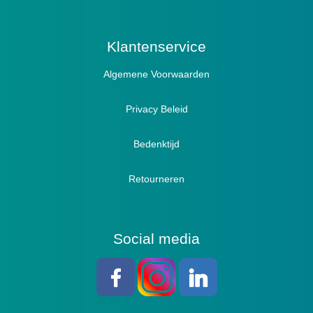
Prophylaxe / Preventie
Actief
Klantenservice
Algemene Voorwaarden
Pantoffels
Sandalen
Privacy Beleid
Bedenktijd
Retourneren
Social media