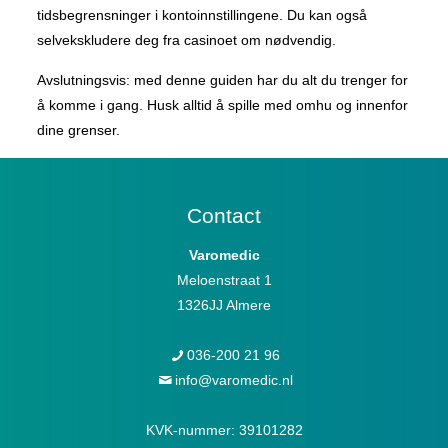
tidsbegrensninger i kontoinnstillingene. Du kan også
selvekskludere deg fra casinoet om nødvendig.
Avslutningsvis: med denne guiden har du alt du trenger for
å komme i gang. Husk alltid å spille med omhu og innenfor
dine grenser.
Contact
Varomedic
Meloenstraat 1
1326JJ Almere
036-200 21 96
info@varomedic.nl
KVK-nummer: 39101282