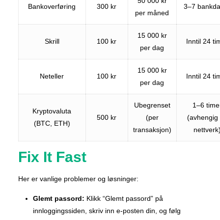
50 000 kr
Bankoverføring
300 kr
3–7 bankd
per måned
15 000 kr
Skrill
100 kr
Inntil 24 t
per dag
15 000 kr
Neteller
100 kr
Inntil 24 t
per dag
Ubegrenset
1–6 time
Kryptovaluta
500 kr
(per
(avhengig
(BTC, ETH)
transaksjon)
nettverk
Fix It Fast
Her er vanlige problemer og løsninger:
Glemt passord:
Klikk “Glemt passord” på
innloggingssiden, skriv inn e-posten din, og følg