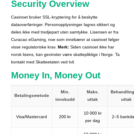
Security Overview
Casinoet bruker SSL-kryptering for å beskytte
dataoverføringer. Personopplysninger lagres sikkert og
deles ikke med tredjepart uten samtykke. Lisensen er fra
Curacao eGaming, noe som innebærer at casinoet følger
visse regulatoriske krav.
Merk:
Siden casinoet ikke har
norsk lisens, kan gevinster være skattepliktige i Norge. Ta
kontakt med Skatteetaten ved tvil.
Money In, Money Out
Min.
Maks.
Behandling
Betalingsmetode
innskudd
uttak
uttak
10 000 kr
Visa/Mastercard
200 kr
2–5 bankd
per dag