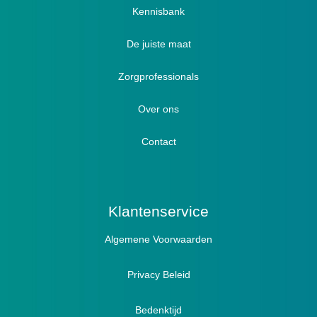
Verbandschoenen / Verbandsloffen
Kennisbank
Luxe verbandschoenen / stretch (Hallux)
De juiste maat
Diabetici
Zorgprofessionals
Oedeem
Diabetici
Hallux Valgus
Over ons
Winterboots
Lymph / Oedeem
Hamertenen
Contact
Prophylaxe / Preventie
Actief
Klantenservice
Algemene Voorwaarden
Pantoffels
Sandalen
Privacy Beleid
Bedenktijd