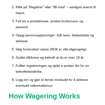
Klikk på “Registrer” eller “Bli med” – vanligvis øverst til
høyre.
Fyll inn e-postadresse, ønsket brukernavn og
passord.
Oppgi personopplysninger: fullt navn, fødselsdato og
adresse.
Velg foretrukket valuta (NOK er ofte tilgjengelig).
Godta vilkårene og bekreft at du er over 18 år.
Fullfør registreringen og sjekk e-posten din for en
bekreftelseslenke.
Logg inn og gjør et første innskudd for å aktivere
eventuell velkomstbonus.
How Wagering Works