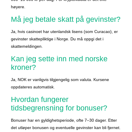
høyere.
Må jeg betale skatt på gevinster?
Ja, hvis casinoet har utenlandsk lisens (som Curacao), er
gevinster skattepliktige i Norge. Du må oppgi det i
skattemeldingen.
Kan jeg sette inn med norske
kroner?
Ja, NOK er vanligvis tilgjengelig som valuta. Kursene
oppdateres automatisk.
Hvordan fungerer
tidsbegrensning for bonuser?
Bonuser har en gyldighetsperiode, ofte 7–30 dager. Etter
det utløper bonusen og eventuelle gevinster kan bli fjernet.