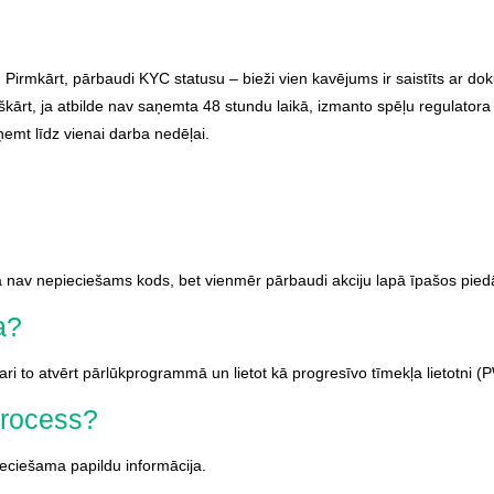
: Pirmkārt, pārbaudi KYC statusu – bieži vien kavējums ir saistīts ar do
škārt, ja atbilde nav saņemta 48 stundu laikā, izmanto spēļu regulat
zņemt līdz vienai darba nedēļai.
sā nav nepieciešams kods, bet vienmēr pārbaudi akciju lapā īpašos pie
a?
ari to atvērt pārlūkprogrammā un lietot kā progresīvo tīmekļa lietotni (
 process?
ieciešama papildu informācija.