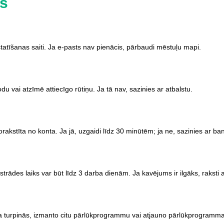
s
tatīšanas saiti. Ja e‑pasts nav pienācis, pārbaudi mēstuļu mapi.
u vai atzīmē attiecīgo rūtiņu. Ja tā nav, sazinies ar atbalstu.
orakstīta no konta. Ja jā, uzgaidi līdz 30 minūtēm; ja ne, sazinies ar ba
Apstrādes laiks var būt līdz 3 darba dienām. Ja kavējums ir ilgāks, raksti
 turpinās, izmanto citu pārlūkprogrammu vai atjauno pārlūkprogrammas