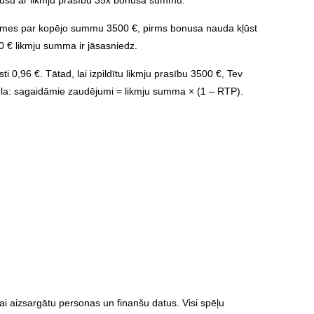
onusu ar likmju prasību 35x bonusa summu.
 likmes par kopējo summu 3500 €, pirms bonusa nauda kļūst
00 € likmju summa ir jāsasniedz.
ti 0,96 €. Tātad, lai izpildītu likmju prasību 3500 €, Tev
mula: sagaidāmie zaudējumi = likmju summa × (1 – RTP).
ai aizsargātu personas un finanšu datus. Visi spēļu