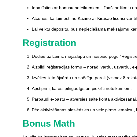
Iepazīsties ar bonusu noteikumiem – īpaši ar likmju 
Atceries, ka laimesti no Kazino ar Kirasao licenci var ti
Lai veiktu deposītu, būs nepieciešama maksājumu kar
Registration
Dodies uz Laimz mājaslapu un nospied pogu “Reģistrē
Aizpildi reģistrācijas formu – norādi vārdu, uzvārdu, 
Izvēlies lietotājvārdu un spēcīgu paroli (vismaz 8 rak
Apstiprini, ka esi pilngadīgs un piekrīti noteikumiem.
Pārbaudi e‑pastu – atvērsies saite konta aktivizēšanai
Pēc aktivizēšanas pieslēdzies un veic pirmo iemaksu,
Bonus Math