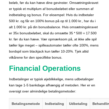
beløb, før du kan hæve dine gevinster. Omsætningskravet
er typisk et multiplum af bonusbeløbet eller summen af
indbetaling og bonus. For eksempel: Hvis du indbetaler
500 kr. og får en 100% bonus på op til 1.000 kr., har du i
alt 1.000 kr. på din bonusbalance. Hvis omsætningskravet
er 35x bonusbeløbet, skal du omsætte 35 * 500 = 17.500
kr. før du kan hæve. Vær opmærksom på, at ikke alle spil
tæller lige meget – spilleautomater tæller ofte 100%, mens
bordspil som blackjack kun tæller 10-20%. Tjek altid
vilkårene for den specifikke bonus.
Financial Operations
Indbetalinger er typisk øjeblikkelige, mens udbetalinger
kan tage 1-5 bankdage afhængig af metoden. Her er en
oversigt over almindelige betalingsmetoder:
Betalingsmetode
Indbetaling
Udbetaling
Behandlin