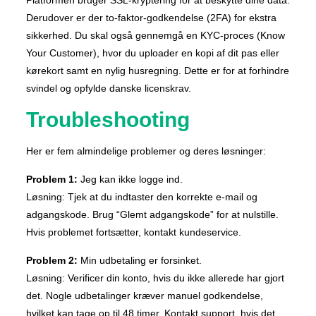
Platformen bruger SSL-kryptering for at beskytte dine data.
Derudover er der to-faktor-godkendelse (2FA) for ekstra
sikkerhed. Du skal også gennemgå en KYC-proces (Know
Your Customer), hvor du uploader en kopi af dit pas eller
kørekort samt en nylig husregning. Dette er for at forhindre
svindel og opfylde danske licenskrav.
Troubleshooting
Her er fem almindelige problemer og deres løsninger:
Problem 1:
Jeg kan ikke logge ind.
Løsning: Tjek at du indtaster den korrekte e-mail og
adgangskode. Brug “Glemt adgangskode” for at nulstille.
Hvis problemet fortsætter, kontakt kundeservice.
Problem 2:
Min udbetaling er forsinket.
Løsning: Verificer din konto, hvis du ikke allerede har gjort
det. Nogle udbetalinger kræver manuel godkendelse,
hvilket kan tage op til 48 timer. Kontakt support, hvis det