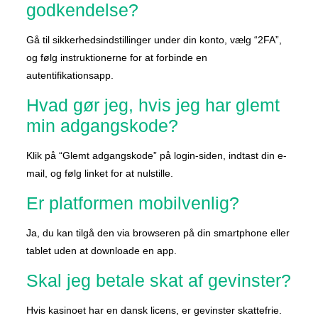
godkendelse?
Gå til sikkerhedsindstillinger under din konto, vælg “2FA”,
og følg instruktionerne for at forbinde en
autentifikationsapp.
Hvad gør jeg, hvis jeg har glemt
min adgangskode?
Klik på “Glemt adgangskode” på login-siden, indtast din e-
mail, og følg linket for at nulstille.
Er platformen mobilvenlig?
Ja, du kan tilgå den via browseren på din smartphone eller
tablet uden at downloade en app.
Skal jeg betale skat af gevinster?
Hvis kasinoet har en dansk licens, er gevinster skattefrie.