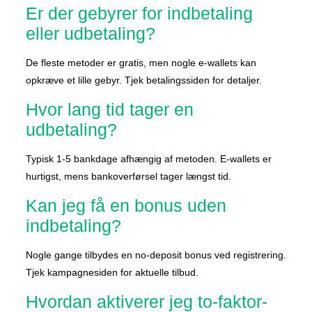
Er der gebyrer for indbetaling
eller udbetaling?
De fleste metoder er gratis, men nogle e-wallets kan
opkræve et lille gebyr. Tjek betalingssiden for detaljer.
Hvor lang tid tager en
udbetaling?
Typisk 1-5 bankdage afhængig af metoden. E-wallets er
hurtigst, mens bankoverførsel tager længst tid.
Kan jeg få en bonus uden
indbetaling?
Nogle gange tilbydes en no-deposit bonus ved registrering.
Tjek kampagnesiden for aktuelle tilbud.
Hvordan aktiverer jeg to-faktor-