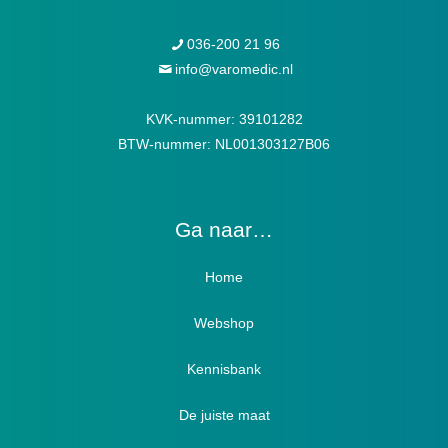
036-200 21 96
info@varomedic.nl
KVK-nummer: 39101282
BTW-nummer: NL001303127B06
Ga naar…
Home
Webshop
Verbandschoenen / Verbandsloffen
Kennisbank
Luxe verbandschoenen / stretch (Hallux)
De juiste maat
Diabetici