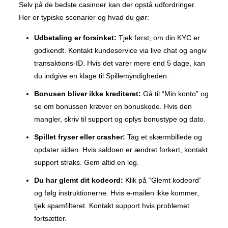
Selv på de bedste casinoer kan der opstå udfordringer.
Her er typiske scenarier og hvad du gør:
Udbetaling er forsinket:
Tjek først, om din KYC er
godkendt. Kontakt kundeservice via live chat og angiv
transaktions-ID. Hvis det varer mere end 5 dage, kan
du indgive en klage til Spillemyndigheden.
Bonusen bliver ikke krediteret:
Gå til “Min konto” og
se om bonussen kræver en bonuskode. Hvis den
mangler, skriv til support og oplys bonustype og dato.
Spillet fryser eller crasher:
Tag et skærmbillede og
opdater siden. Hvis saldoen er ændret forkert, kontakt
support straks. Gem altid en log.
Du har glemt dit kodeord:
Klik på “Glemt kodeord”
og følg instruktionerne. Hvis e-mailen ikke kommer,
tjek spamfilteret. Kontakt support hvis problemet
fortsætter.