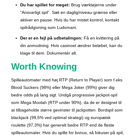
Du har spillet for meget:
Brug værktøjerne under
“Ansvarligt spil”. Sæt en daglig/niveau-grænse eller
aktiver en pause. Hvis du har mistet kontrol, kontakt
spilrådgivning som Ludomani.
Der er en fejl på udbetalingen:
Få en kvittering på
din anmodning. Hvis casinoet ændrer beløbet, kan du
klage til dem. Dokumentér alt.
Worth Knowing
Spilleautomater med høj RTP (Return to Player) som f.eks.
Blood Suckers (98%) eller Mega Joker (99%) giver dig
bedre odds på lang sigt. Undgå progressive jackpot-spil
som Mega Moolah (RTP under 90%), da de er designet til
at tilbageholde større gevinster til jackpotten. Bordspil som
blackjack (99,5% ved optimal strategi) og europæisk
roulette (97,3%) har generelt bedre RTP end de fleste
spilleautomater. Hvis du spille for bonus, så fokuser på spil,