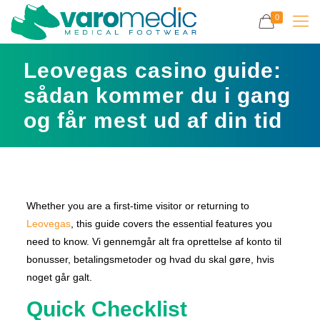
0
Leovegas casino guide:
sådan kommer du i gang
og får mest ud af din tid
Whether you are a first-time visitor or returning to
Leovegas
, this guide covers the essential features you
need to know. Vi gennemgår alt fra oprettelse af konto til
bonusser, betalingsmetoder og hvad du skal gøre, hvis
noget går galt.
Quick Checklist