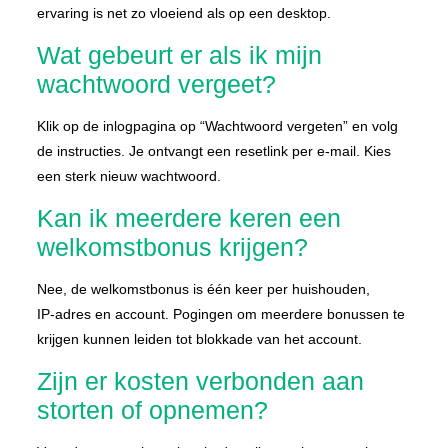
ervaring is net zo vloeiend als op een desktop.
Wat gebeurt er als ik mijn
wachtwoord vergeet?
Klik op de inlogpagina op “Wachtwoord vergeten” en volg
de instructies. Je ontvangt een resetlink per e‑mail. Kies
een sterk nieuw wachtwoord.
Kan ik meerdere keren een
welkomstbonus krijgen?
Nee, de welkomstbonus is één keer per huishouden,
IP‑adres en account. Pogingen om meerdere bonussen te
krijgen kunnen leiden tot blokkade van het account.
Zijn er kosten verbonden aan
storten of opnemen?