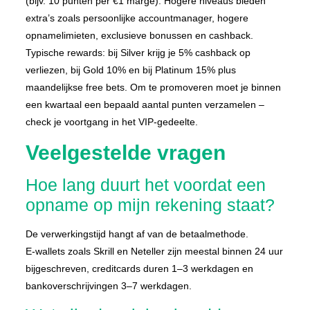
(bijv. 10 punten per €1 marge). Hogere niveaus bieden
extra’s zoals persoonlijke accountmanager, hogere
opnamelimieten, exclusieve bonussen en cashback.
Typische rewards: bij Silver krijg je 5% cashback op
verliezen, bij Gold 10% en bij Platinum 15% plus
maandelijkse free bets. Om te promoveren moet je binnen
een kwartaal een bepaald aantal punten verzamelen –
check je voortgang in het VIP‑gedeelte.
Veelgestelde vragen
Hoe lang duurt het voordat een
opname op mijn rekening staat?
De verwerkingstijd hangt af van de betaalmethode.
E‑wallets zoals Skrill en Neteller zijn meestal binnen 24 uur
bijgeschreven, creditcards duren 1–3 werkdagen en
bankoverschrijvingen 3–7 werkdagen.