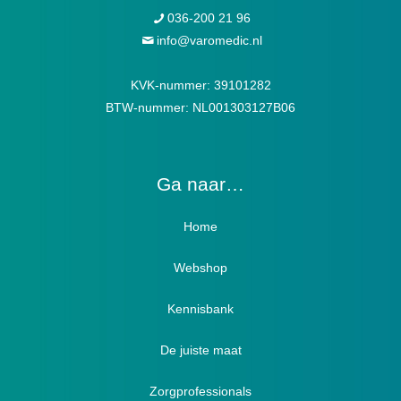
036-200 21 96
info@varomedic.nl
KVK-nummer: 39101282
BTW-nummer: NL001303127B06
Ga naar…
Home
Webshop
Verbandschoenen / Verbandsloffen
Kennisbank
Luxe verbandschoenen / stretch (Hallux)
De juiste maat
Diabetici
Zorgprofessionals
Oedeem
Diabetici