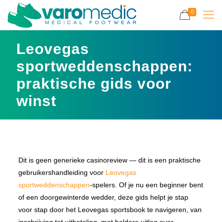
0
Leovegas
sportweddenschappen:
praktische gids voor
winst
Dit is geen generieke casinoreview — dit is een praktische
gebruikershandleiding voor
Leovegas
sportweddenschappen
-spelers. Of je nu een beginner bent
of een doorgewinterde wedder, deze gids helpt je stap
voor stap door het Leovegas sportsbook te navigeren, van