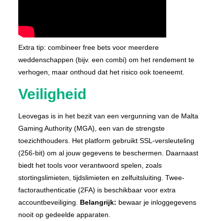
Extra tip: combineer free bets voor meerdere
weddenschappen (bijv. een combi) om het rendement te
verhogen, maar onthoud dat het risico ook toeneemt.
Veiligheid
Leovegas is in het bezit van een vergunning van de Malta
Gaming Authority (MGA), een van de strengste
toezichthouders. Het platform gebruikt SSL‑versleuteling
(256‑bit) om al jouw gegevens te beschermen. Daarnaast
biedt het tools voor verantwoord spelen, zoals
stortingslimieten, tijdslimieten en zelfuitsluiting. Twee­
factorauthenticatie (2FA) is beschikbaar voor extra
accountbeveiliging.
Belangrijk:
bewaar je inloggegevens
nooit op gedeelde apparaten.