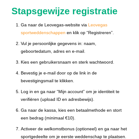
Stapsgewijze registratie
Ga naar de Leovegas-website via
Leovegas
sportweddenschappen
en klik op “Registreren”.
Vul je persoonlijke gegevens in: naam,
geboortedatum, adres en e‑mail.
Kies een gebruikersnaam en sterk wachtwoord.
Bevestig je e‑mail door op de link in de
bevestigingsmail te klikken.
Log in en ga naar “Mijn account” om je identiteit te
verifiëren (upload ID en adresbewijs).
Ga naar de kassa, kies een betaalmethode en stort
een bedrag (minimaal €10).
Activeer de welkomstbonus (optioneel) en ga naar het
sportgedeelte om je eerste weddenschap te plaatsen.