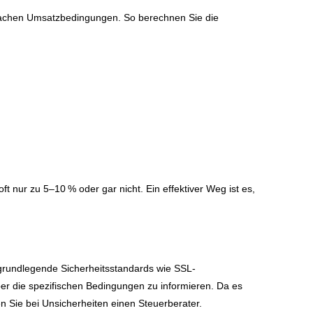
fachen Umsatzbedingungen. So berechnen Sie die
ft nur zu 5–10 % oder gar nicht. Ein effektiver Weg ist es,
t grundlegende Sicherheitsstandards wie SSL-
er die spezifischen Bedingungen zu informieren. Da es
en Sie bei Unsicherheiten einen Steuerberater.