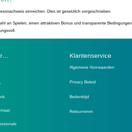
ssnachweis einreichen. Dies ist gesetzlich vorgeschrieben.
ahl an Spielen, einen attraktiven Bonus und transparente Bedingunge
ungsvoll.
ar…
Klantenservice
Algemene Voorwaarden
Privacy Beleid
p
ank
ndschoenen / Verbandsloffen
Bedenktijd
e maat
verbandschoenen / stretch
ici
Retourneren
)
essionals
em
ici