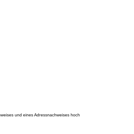
Ausweises und eines Adressnachweises hoch