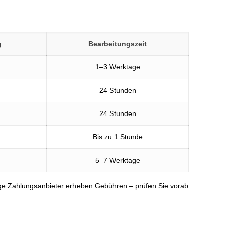
g
Bearbeitungszeit
1–3 Werktage
24 Stunden
24 Stunden
Bis zu 1 Stunde
5–7 Werktage
ge Zahlungsanbieter erheben Gebühren – prüfen Sie vorab