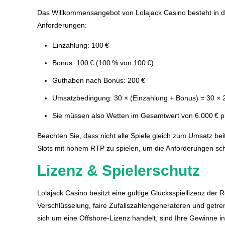
Das Willkommensangebot von Lolajack Casino besteht in 
Anforderungen:
Einzahlung: 100 €
Bonus: 100 € (100 % von 100 €)
Guthaben nach Bonus: 200 €
Umsatzbedingung: 30 × (Einzahlung + Bonus) = 30 × 2
Sie müssen also Wetten im Gesamtwert von 6.000 € p
Beachten Sie, dass nicht alle Spiele gleich zum Umsatz beit
Slots mit hohem RTP zu spielen, um die Anforderungen schn
Lizenz & Spielerschutz
Lolajack Casino besitzt eine gültige Glücksspiellizenz der
Verschlüsselung, faire Zufallszahlengeneratoren und getr
sich um eine Offshore-Lizenz handelt, sind Ihre Gewinne in