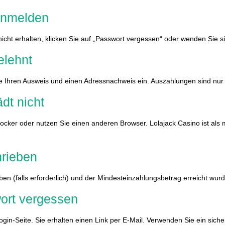
 anmelden
 nicht erhalten, klicken Sie auf „Passwort vergessen“ oder wenden Sie 
elehnt
e Ihren Ausweis und einen Adressnachweis ein. Auszahlungen sind nur
ädt nicht
cker oder nutzen Sie einen anderen Browser. Lolajack Casino ist als 
hrieben
 (falls erforderlich) und der Mindesteinzahlungsbetrag erreicht wurde. 
ort vergessen
gin-Seite. Sie erhalten einen Link per E-Mail. Verwenden Sie ein sich