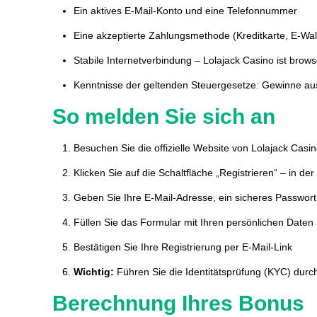
Ein aktives E-Mail-Konto und eine Telefonnummer
Eine akzeptierte Zahlungsmethode (Kreditkarte, E-Wa
Stabile Internetverbindung – Lolajack Casino ist brow
Kenntnisse der geltenden Steuergesetze: Gewinne aus
So melden Sie sich an
Besuchen Sie die offizielle Website von Lolajack Casi
Klicken Sie auf die Schaltfläche „Registrieren“ – in de
Geben Sie Ihre E-Mail-Adresse, ein sicheres Passwor
Füllen Sie das Formular mit Ihren persönlichen Date
Bestätigen Sie Ihre Registrierung per E-Mail-Link
Wichtig:
Führen Sie die Identitätsprüfung (KYC) durc
Berechnung Ihres Bonus