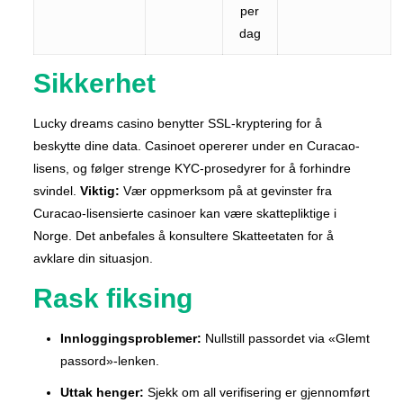
per
dag
Sikkerhet
Lucky dreams casino benytter SSL-kryptering for å
beskytte dine data. Casinoet opererer under en Curacao-
lisens, og følger strenge KYC-prosedyrer for å forhindre
svindel.
Viktig:
Vær oppmerksom på at gevinster fra
Curacao-lisensierte casinoer kan være skattepliktige i
Norge. Det anbefales å konsultere Skatteetaten for å
avklare din situasjon.
Rask fiksing
Innloggingsproblemer:
Nullstill passordet via «Glemt
passord»-lenken.
Uttak henger:
Sjekk om all verifisering er gjennomført