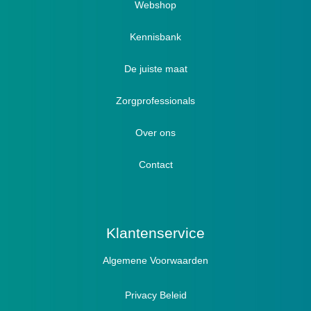
Webshop
Verbandschoenen / Verbandsloffen
Kennisbank
Luxe verbandschoenen / stretch (Hallux)
De juiste maat
Diabetici
Zorgprofessionals
Oedeem
Diabetici
Hallux Valgus
Over ons
Winterboots
Lymph / Oedeem
Hamertenen
Contact
Prophylaxe / Preventie
Actief
Klantenservice
Algemene Voorwaarden
Pantoffels
Sandalen
Privacy Beleid