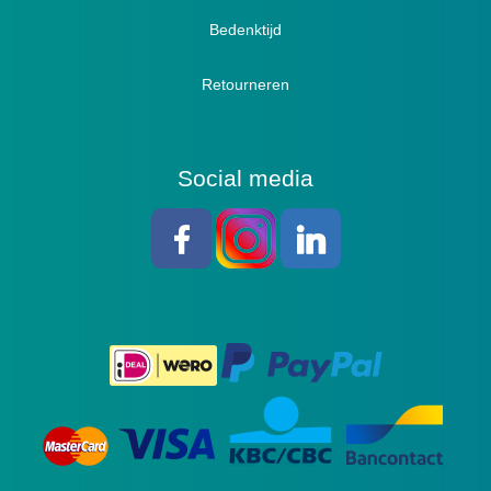
Bedenktijd
Retourneren
Social media