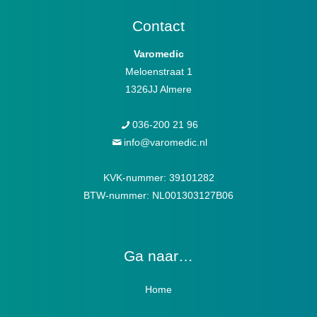
Contact
Varomedic
Meloenstraat 1
1326JJ Almere
036-200 21 96
info@varomedic.nl
KVK-nummer: 39101282
BTW-nummer: NL001303127B06
Ga naar…
Home