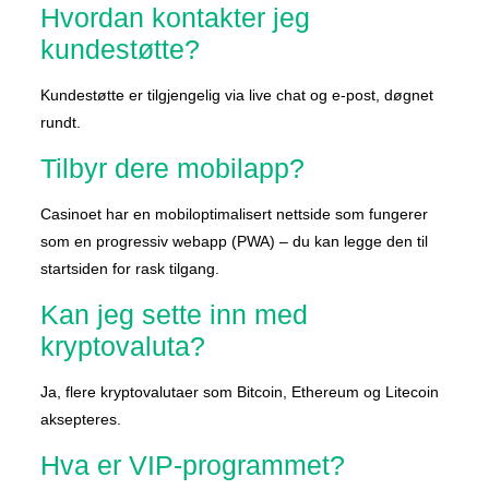
Hvordan kontakter jeg
kundestøtte?
Kundestøtte er tilgjengelig via live chat og e-post, døgnet
rundt.
Tilbyr dere mobilapp?
Casinoet har en mobiloptimalisert nettside som fungerer
som en progressiv webapp (PWA) – du kan legge den til
startsiden for rask tilgang.
Kan jeg sette inn med
kryptovaluta?
Ja, flere kryptovalutaer som Bitcoin, Ethereum og Litecoin
aksepteres.
Hva er VIP-programmet?