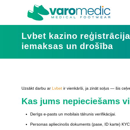
Lvbet kazino reģistrācij
iemaksas un drošība
Uzsākt darbu ar
Lvbet
ir vienkārši, ja zināt soļus — šis ceļv
Kas jums nepieciešams v
Derīgs e-pasts un mobilais tālrunis verifikācijai.
Personas apliecinošs dokuments (pase, ID karte) KY