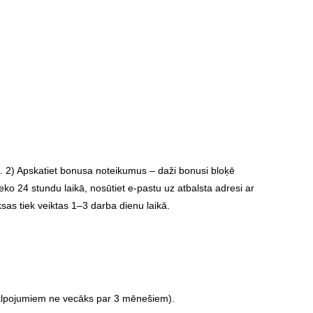
i. 2) Apskatiet bonusa noteikumus – daži bonusi bloķē
seko 24 stundu laikā, nosūtiet e-pastu uz atbalsta adresi ar
sas tiek veiktas 1–3 darba dienu laikā.
akalpojumiem ne vecāks par 3 mēnešiem).