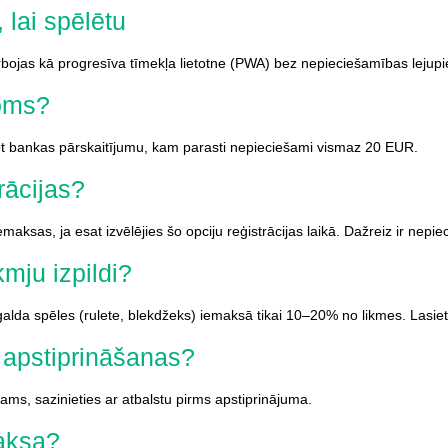
 lai spēlētu
rbojas kā progresīva tīmekļa lietotne (PWA) bez nepieciešamības lejupiel
joms?
ot bankas pārskaitījumu, kam parasti nepieciešami vismaz 20 EUR.
rācijas?
maksas, ja esat izvēlējies šo opciju reģistrācijas laikā. Dažreiz ir nep
kmju izpildi?
alda spēles (rulete, blekdžeks) iemaksā tikai 10–20% no likmes. Lasi
 apstiprināšanas?
ams, sazinieties ar atbalstu pirms apstiprinājuma.
maksa?