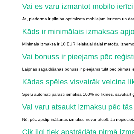
Vai es varu izmantot mobilo ierīci,
Jā, platforma ir pilnībā optimizēta mobilajām ierīcēm un da
Kāds ir minimālais izmaksas ap
Minimālā izmaksa ir 10 EUR lielākajai daļai metožu, izņem
Vai bonuss ir pieejams pēc reģist
Laipnas sagaidīšanas bonuss ir pieejams tūlīt pēc pirmās ie
Kādas spēles visvairāk veicina li
Spēļu automāti parasti iemaksā 100% no likmes, savukārt g
Vai varu atsaukt izmaksu pēc tās
Nē, pēc apstiprināšanas izmaksu nevar atcelt. Ja nepiecieš
Cik ilgi tiek apstrādāta pirmā iz