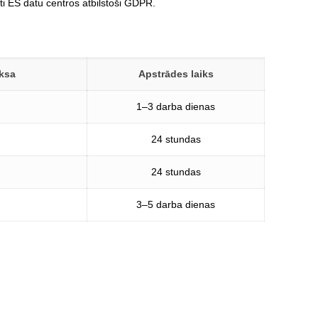
ti ES datu centros atbilstoši GDPR.
ksa
Apstrādes laiks
1–3 darba dienas
24 stundas
24 stundas
3–5 darba dienas