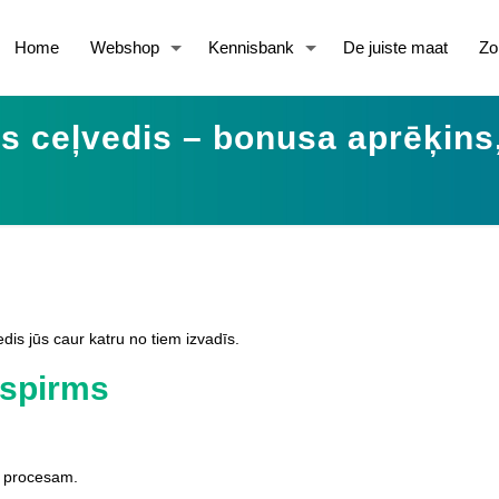
Home
Webshop
Kennisbank
De juiste maat
Zo
as ceļvedis – bonusa aprēķins
edis jūs caur katru no tiem izvadīs.
ispirms
C procesam.