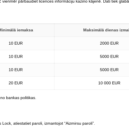
:
vienmēr pārbaudiet licences informāciju kazino kājenē. Dati tiek glabā
Minimālā iemaksa
Maksimālā dienas izma
10 EUR
2000 EUR
10 EUR
5000 EUR
10 EUR
5000 EUR
20 EUR
10 000 EUR
no bankas politikas.
Lock, atiestatiet paroli, izmantojot “Aizmirsu paroli”.