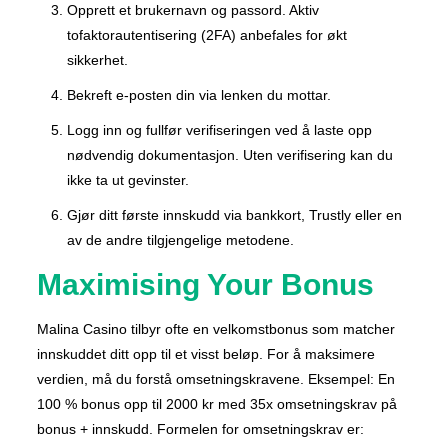
Opprett et brukernavn og passord. Aktiv
tofaktorautentisering (2FA) anbefales for økt
sikkerhet.
Bekreft e-posten din via lenken du mottar.
Logg inn og fullfør verifiseringen ved å laste opp
nødvendig dokumentasjon. Uten verifisering kan du
ikke ta ut gevinster.
Gjør ditt første innskudd via bankkort, Trustly eller en
av de andre tilgjengelige metodene.
Maximising Your Bonus
Malina Casino tilbyr ofte en velkomstbonus som matcher
innskuddet ditt opp til et visst beløp. For å maksimere
verdien, må du forstå omsetningskravene. Eksempel: En
100 % bonus opp til 2000 kr med 35x omsetningskrav på
bonus + innskudd. Formelen for omsetningskrav er: