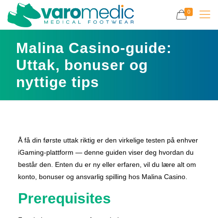
0
Malina Casino-guide:
Uttak, bonuser og
nyttige tips
Å få din første uttak riktig er den virkelige testen på enhver
iGaming-plattform — denne guiden viser deg hvordan du
består den. Enten du er ny eller erfaren, vil du lære alt om
konto, bonuser og ansvarlig spilling hos Malina Casino.
Prerequisites