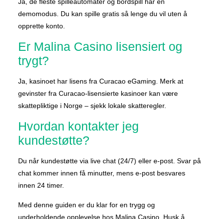
Ja, de fleste spilleautomater og bordspill har en
demomodus. Du kan spille gratis så lenge du vil uten å
opprette konto.
Er Malina Casino lisensiert og
trygt?
Ja, kasinoet har lisens fra Curacao eGaming. Merk at
gevinster fra Curacao-lisensierte kasinoer kan være
skattepliktige i Norge – sjekk lokale skatteregler.
Hvordan kontakter jeg
kundestøtte?
Du når kundestøtte via live chat (24/7) eller e-post. Svar på
chat kommer innen få minutter, mens e-post besvares
innen 24 timer.
Med denne guiden er du klar for en trygg og
underholdende opplevelse hos Malina Casino. Husk å