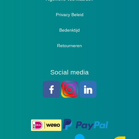
Sandalen
Privacy Beleid
Bedenktijd
Retourneren
Social media