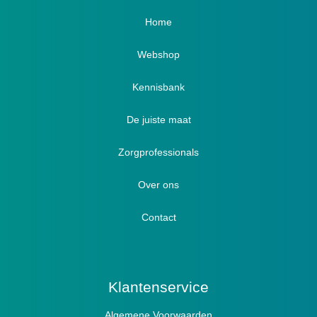
Home
Webshop
Verbandschoenen / Verbandsloffen
Kennisbank
Luxe verbandschoenen / stretch (Hallux)
De juiste maat
Diabetici
Zorgprofessionals
Oedeem
Diabetici
Hallux Valgus
Over ons
Winterboots
Lymph / Oedeem
Hamertenen
Contact
Prophylaxe / Preventie
Actief
Klantenservice
Algemene Voorwaarden
Pantoffels