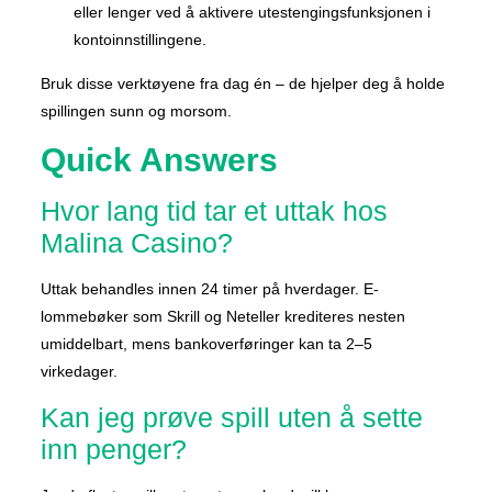
eller lenger ved å aktivere utestengingsfunksjonen i
kontoinnstillingene.
Bruk disse verktøyene fra dag én – de hjelper deg å holde
spillingen sunn og morsom.
Quick Answers
Hvor lang tid tar et uttak hos
Malina Casino?
Uttak behandles innen 24 timer på hverdager. E-
lommebøker som Skrill og Neteller krediteres nesten
umiddelbart, mens bankoverføringer kan ta 2–5
virkedager.
Kan jeg prøve spill uten å sette
inn penger?