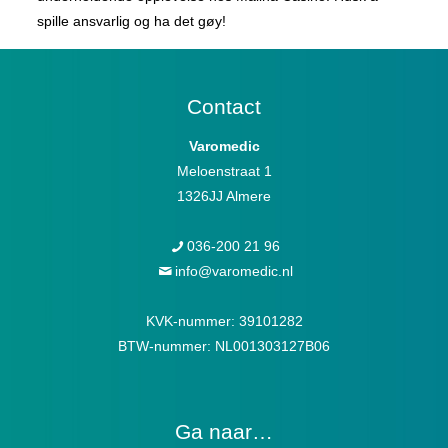
spille ansvarlig og ha det gøy!
Contact
Varomedic
Meloenstraat 1
1326JJ Almere
036-200 21 96
info@varomedic.nl
KVK-nummer: 39101282
BTW-nummer: NL001303127B06
Ga naar…