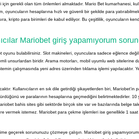
i için gerekli olan tüm önlemleri almaktadır. Mario Bet kumarhanesi, kul
, oyuncuların hesaplarına hızlı ve güvenli bir şekilde para yatırabilmele
ıra, kripto para birimleri de kabul ediliyor. Bu çeşitlilik, oyuncuların 
nıcılar Mariobet giriş yapamıyorum sorun
t oyunu bulabilirsiniz. Slot makineleri, oyunculara sadece eğlence değ
emli unsurlardan biridir. Arama motorları, mobil uyumlu web sitelerine da
istemin çalışmasında yeni adres üzerinden tıklama işlemi yapılacaktır. 
aktır. Kullanıcıların en sık dile getirdiği şikayetlerden biri, Mariobet’
ürdüğünü ve paralarının hesaplarına geçmediğini belirtmektedirler. 10 yı
obet bahis sites gibi sektörde birçok site var ve bazılarında belge talep
itelere vermek istemez. Mariobet para çekme işlemleri ise genellikle 1 saat
etişime geçerek sorununuzu çözmeye çalışın. Mariobet giriş yapamıyorum s