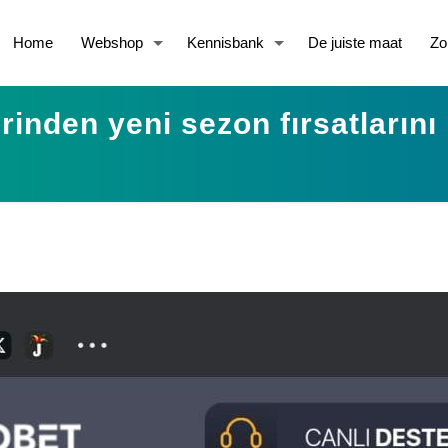
Home
Webshop
Kennisbank
De juiste maat
Zo
rinden yeni sezon fırsatlarını