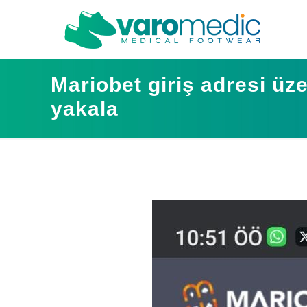
Mariobet giriş adresi üze
yakala