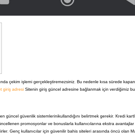
i altında çekim işlemi gerçekleştiremezsiniz. Bu nedenle kısa sürede kap
 giriş adresi
Sitenin giriş güncel adresine bağlanmak için verdiğimiz but
 en güncel güvenlik sistemlerinikullandığını belirtmek gerekir. Kredi kar
 güncellenen promosyonlar ve bonuslarla kullanıcılarına ekstra avantajla
irler. Genç kullanıcılar için güvenilir bahis siteleri arasında öncü olan 