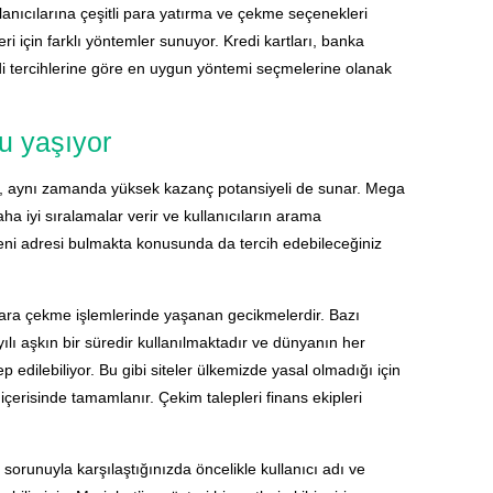
lanıcılarına çeşitli para yatırma ve çekme seçenekleri
ri için farklı yöntemler sunuyor. Kredi kartları, banka
kendi tercihlerine göre en uygun yöntemi seçmelerine olanak
u yaşıyor
il, aynı zamanda yüksek kazanç potansiyeli de sunar. Mega
ha iyi sıralamalar verir ve kullanıcıların arama
Yeni adresi bulmakta konusunda da tercih edebileceğiniz
in para çekme işlemlerinde yaşanan gecikmelerdir. Bazı
lı aşkın bir süredir kullanılmaktadır ve dünyanın her
 edilebiliyor. Bu gibi siteler ülkemizde yasal olmadığı için
 içerisinde tamamlanır. Çekim talepleri finans ekipleri
orunuyla karşılaştığınızda öncelikle kullanıcı adı ve