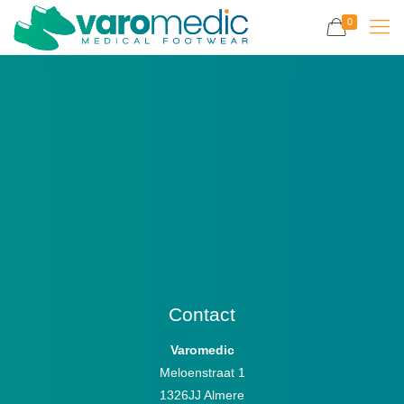
0
Mostbet Uzerinde Bahis
ve Guvenlik: Detayli
Bilgi<div id="toc"
style="background:
#f9f9f2;border: 1px solid
#aaa;display:
Contact
Varomedic
Meloenstraat 1
1326JJ Almere