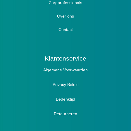
Zorgprofessionals
Oedeem
Diabetici
Hallux Valgus
Over ons
Winterboots
Lymph / Oedeem
Hamertenen
Contact
Prophylaxe / Preventie
Actief
Klantenservice
Algemene Voorwaarden
Pantoffels
Sandalen
Privacy Beleid
Bedenktijd
Retourneren