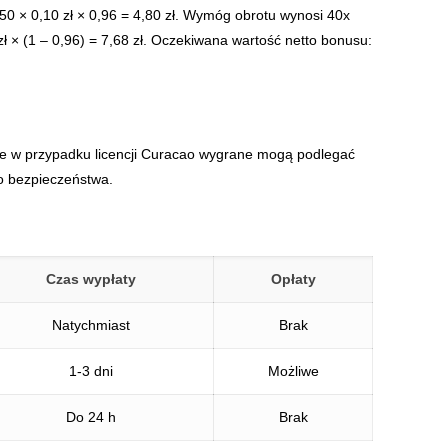
0 × 0,10 zł × 0,96 = 4,80 zł. Wymóg obrotu wynosi 40x
ł × (1 – 0,96) = 7,68 zł. Oczekiwana wartość netto bonusu:
 że w przypadku licencji Curacao wygrane mogą podlegać
o bezpieczeństwa.
Czas wypłaty
Opłaty
Natychmiast
Brak
1-3 dni
Możliwe
Do 24 h
Brak