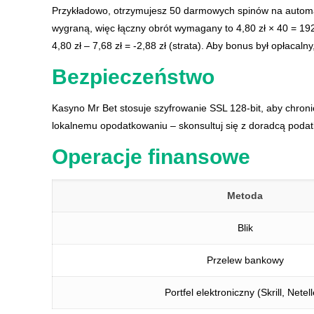
Przykładowo, otrzymujesz 50 darmowych spinów na automat
wygraną, więc łączny obrót wymagany to 4,80 zł × 40 = 192
4,80 zł – 7,68 zł = -2,88 zł (strata). Aby bonus był opłaca
Bezpieczeństwo
Kasyno Mr Bet stosuje szyfrowanie SSL 128-bit, aby chron
lokalnemu opodatkowaniu – skonsultuj się z doradcą poda
Operacje finansowe
Metoda
Blik
Przelew bankowy
Portfel elektroniczny (Skrill, Netell