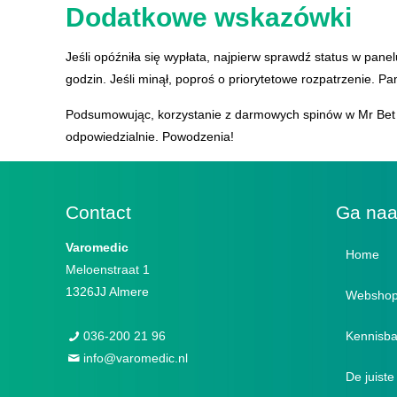
Dodatkowe wskazówki
Jeśli opóźniła się wypłata, najpierw sprawdź status w pane
godzin. Jeśli minął, poproś o priorytetowe rozpatrzenie. 
Podsumowując, korzystanie z darmowych spinów w Mr Bet w
odpowiedzialnie. Powodzenia!
Contact
Ga na
Varomedic
Home
Meloenstraat 1
1326JJ Almere
Websho
036-200 21 96
Kennisb
Verba
info@varomedic.nl
De juist
Luxe 
Diabet