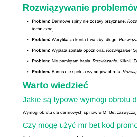
Rozwiązywanie problemó
Problem:
Darmowe spiny nie zostały przyznane.
Rozw
techniczną.
Problem:
Weryfikacja konta trwa zbyt długo.
Rozwiąza
Problem:
Wypłata została opóźniona.
Rozwiązanie:
Sp
Problem:
Nie pamiętam hasła.
Rozwiązanie:
Kliknij “
Problem:
Bonus nie spełnia wymogów obrotu.
Rozwią
Warto wiedzieć
Jakie są typowe wymogi obrotu 
Wymogi obrotu dla darmowych spinów w Mr Bet zazwyczaj 
Czy mogę użyć mr bet kod promoc