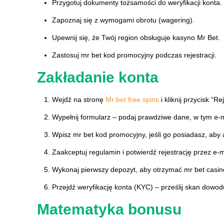
Przygotuj dokumenty tożsamości do weryfikacji konta.
Zapoznaj się z wymogami obrotu (wagering).
Upewnij się, że Twój region obsługuje kasyno Mr Bet.
Zastosuj mr bet kod promocyjny podczas rejestracji.
Zakładanie konta
Wejdź na stronę
Mr bet free spins
i kliknij przycisk “Re
Wypełnij formularz – podaj prawdziwe dane, w tym e-m
Wpisz mr bet kod promocyjny, jeśli go posiadasz, ab
Zaakceptuj regulamin i potwierdź rejestrację przez e-
Wykonaj pierwszy depozyt, aby otrzymać mr bet casin
Przejdź weryfikację konta (KYC) – prześlij skan dowod
Matematyka bonusu