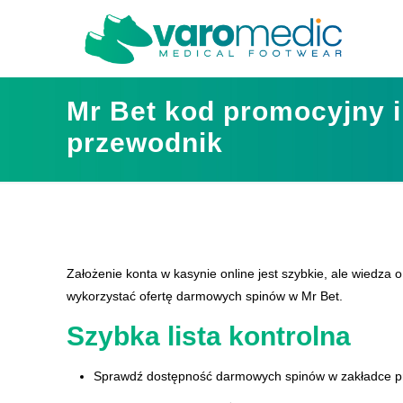
Mr Bet kod promocyjny 
przewodnik
Założenie konta w kasynie online jest szybkie, ale wiedza
wykorzystać ofertę darmowych spinów w Mr Bet.
Szybka lista kontrolna
Sprawdź dostępność darmowych spinów w zakładce p