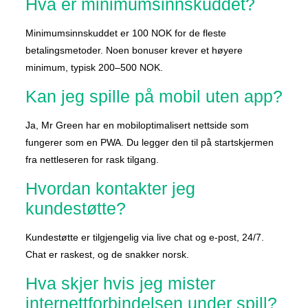
Hva er minimumsinnskuddet?
Minimumsinnskuddet er 100 NOK for de fleste
betalingsmetoder. Noen bonuser krever et høyere
minimum, typisk 200–500 NOK.
Kan jeg spille på mobil uten app?
Ja, Mr Green har en mobiloptimalisert nettside som
fungerer som en PWA. Du legger den til på startskjermen
fra nettleseren for rask tilgang.
Hvordan kontakter jeg
kundestøtte?
Kundestøtte er tilgjengelig via live chat og e-post, 24/7.
Chat er raskest, og de snakker norsk.
Hva skjer hvis jeg mister
internettforbindelsen under spill?