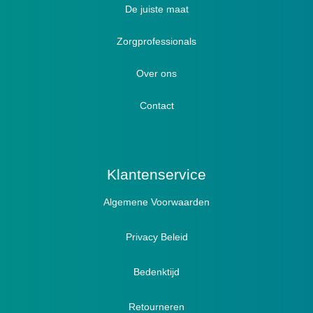
Luxe verbandschoenen / stretch (Hallux)
De juiste maat
Diabetici
Zorgprofessionals
Oedeem
Diabetici
Hallux Valgus
Over ons
Winterboots
Lymph / Oedeem
Hamertenen
Contact
Prophylaxe / Preventie
Actief
Klantenservice
Algemene Voorwaarden
Pantoffels
Sandalen
Privacy Beleid
Bedenktijd
Retourneren