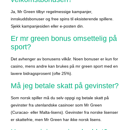
Ja, Mr Green tilbyr regelmessige kampanjer,
innskuddsbonuser og free spins til eksisterende spillere.
Sjekk kampanjesiden eller e-posten din.
Er mr green bonus omsettelig på
sport?
Det avhenger av bonusens vilkår. Noen bonuser er kun for
casino, mens andre kan brukes på mr green sport med en
lavere bidragsprosent (ofte 25%).
Må jeg betale skatt på gevinster?
Som norsk spiller må du selv oppgi og betale skatt på
gevinster fra utenlandske casinoer som Mr Green
(Curacao- eller Malta-lisens). Gevinster fra norske lisenser
er skattefrie, men Mr Green har ikke norsk lisens.