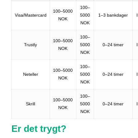
100–
100–5000
Visa/Mastercard
5000
1–3 bankdager
NOK
NOK
100–
100–5000
Trustly
5000
0–24 timer
NOK
NOK
100–
100–5000
Neteller
5000
0–24 timer
NOK
NOK
100–
100–5000
Skrill
5000
0–24 timer
NOK
NOK
Er det trygt?