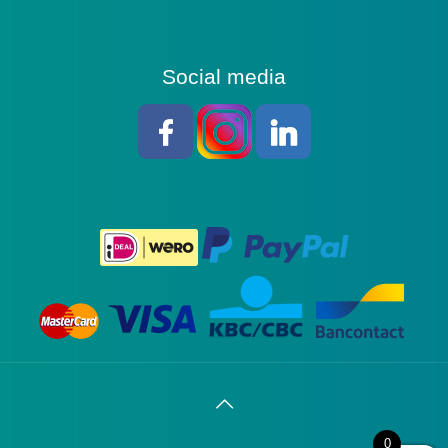
Social media
0