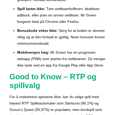
Spill laster ikke:
Tøm nettleserbufferen, deaktiver
adblock, eller prøv en annen nettleser. Mr Green
fungerer best på Chrome eller Firefox.
Bonuskode virker ikke:
Sørg for at koden er skrevet
riktig og at den fortsatt er gyldig. Noen bonuser krever
minimumsinnskudd.
Mobilversjon treg:
Mr Green har en progressiv
webapp (PWA) som startes fra nettleseren. Du trenger
ikke laste ned en app fra Google Play eller App Store.
Good to Know – RTP og
spillvalg
For å maksimere sjansene dine, bør du velge spill med
høyest RTP. Spilleautomater som Starburst (96,1%) og
Gonzo’s Quest (95,97%) er populære, men bordspill som