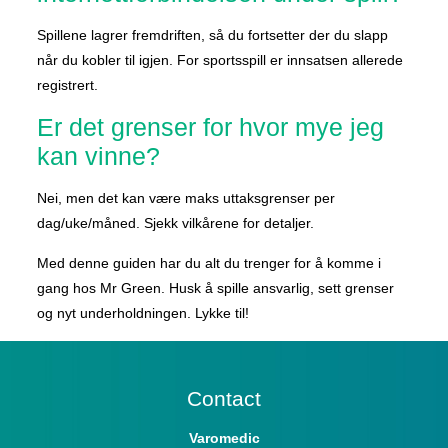
Spillene lagrer fremdriften, så du fortsetter der du slapp
når du kobler til igjen. For sportsspill er innsatsen allerede
registrert.
Er det grenser for hvor mye jeg
kan vinne?
Nei, men det kan være maks uttaksgrenser per
dag/uke/måned. Sjekk vilkårene for detaljer.
Med denne guiden har du alt du trenger for å komme i
gang hos Mr Green. Husk å spille ansvarlig, sett grenser
og nyt underholdningen. Lykke til!
Contact
Varomedic