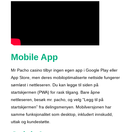
Mobile App
Mr Pacho casino tilbyr ingen egen app i Google Play eller
App Store, men deres mobiloptimaliserte nettside fungerer
sømløst i nettleseren. Du kan legge til siden på
startskjermen (PWA) for rask tilgang. Bare åpne
nettleseren, besøk mr. pacho, og velg “Legg til på
startskjermen” fra delingsmenyen. Mobilversjonen har
samme funksjonalitet som desktop, inkludert innskudd,
uttak og kundestøtte.