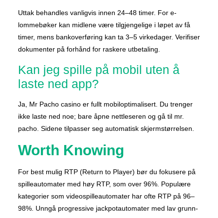
Uttak behandles vanligvis innen 24–48 timer. For e-
lommebøker kan midlene være tilgjengelige i løpet av få
timer, mens bankoverføring kan ta 3–5 virkedager. Verifiser
dokumenter på forhånd for raskere utbetaling.
Kan jeg spille på mobil uten å
laste ned app?
Ja, Mr Pacho casino er fullt mobiloptimalisert. Du trenger
ikke laste ned noe; bare åpne nettleseren og gå til mr.
pacho. Sidene tilpasser seg automatisk skjermstørrelsen.
Worth Knowing
For best mulig RTP (Return to Player) bør du fokusere på
spilleautomater med høy RTP, som over 96%. Populære
kategorier som videospilleautomater har ofte RTP på 96–
98%. Unngå progressive jackpotautomater med lav grunn-