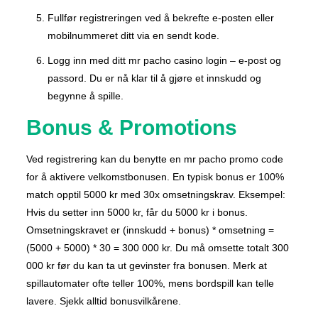
Fullfør registreringen ved å bekrefte e-posten eller
mobilnummeret ditt via en sendt kode.
Logg inn med ditt mr pacho casino login – e-post og
passord. Du er nå klar til å gjøre et innskudd og
begynne å spille.
Bonus & Promotions
Ved registrering kan du benytte en mr pacho promo code
for å aktivere velkomstbonusen. En typisk bonus er 100%
match opptil 5000 kr med 30x omsetningskrav. Eksempel:
Hvis du setter inn 5000 kr, får du 5000 kr i bonus.
Omsetningskravet er (innskudd + bonus) * omsetning =
(5000 + 5000) * 30 = 300 000 kr. Du må omsette totalt 300
000 kr før du kan ta ut gevinster fra bonusen. Merk at
spillautomater ofte teller 100%, mens bordspill kan telle
lavere. Sjekk alltid bonusvilkårene.