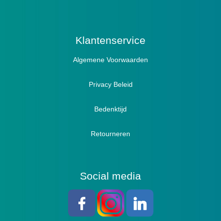
Prophylaxe / Preventie
Actief
Klantenservice
Algemene Voorwaarden
Pantoffels
Sandalen
Privacy Beleid
Bedenktijd
Retourneren
Social media