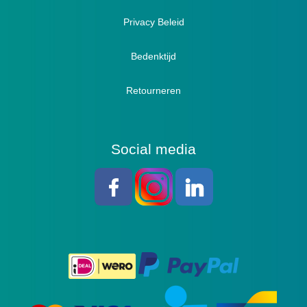
Sandalen
Privacy Beleid
Bedenktijd
Retourneren
Social media