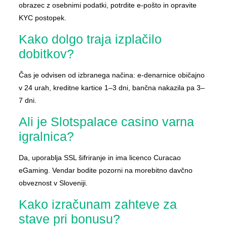
obrazec z osebnimi podatki, potrdite e-pošto in opravite
KYC postopek.
Kako dolgo traja izplačilo
dobitkov?
Čas je odvisen od izbranega načina: e-denarnice običajno
v 24 urah, kreditne kartice 1–3 dni, bančna nakazila pa 3–
7 dni.
Ali je Slotspalace casino varna
igralnica?
Da, uporablja SSL šifriranje in ima licenco Curacao
eGaming. Vendar bodite pozorni na morebitno davčno
obveznost v Sloveniji.
Kako izračunam zahteve za
stave pri bonusu?