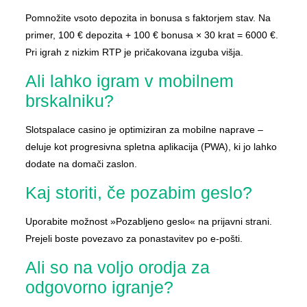
Pomnožite vsoto depozita in bonusa s faktorjem stav. Na
primer, 100 € depozita + 100 € bonusa × 30 krat = 6000 €.
Pri igrah z nizkim RTP je pričakovana izguba višja.
Ali lahko igram v mobilnem
brskalniku?
Slotspalace casino je optimiziran za mobilne naprave –
deluje kot progresivna spletna aplikacija (PWA), ki jo lahko
dodate na domači zaslon.
Kaj storiti, če pozabim geslo?
Uporabite možnost »Pozabljeno geslo« na prijavni strani.
Prejeli boste povezavo za ponastavitev po e-pošti.
Ali so na voljo orodja za
odgovorno igranje?