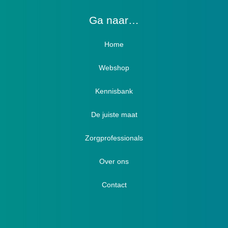
Ga naar…
Home
Webshop
Verbandschoenen / Verbandsloffen
Kennisbank
Luxe verbandschoenen / stretch (Hallux)
De juiste maat
Diabetici
Zorgprofessionals
Oedeem
Diabetici
Hallux Valgus
Over ons
Winterboots
Lymph / Oedeem
Hamertenen
Contact
Prophylaxe / Preventie