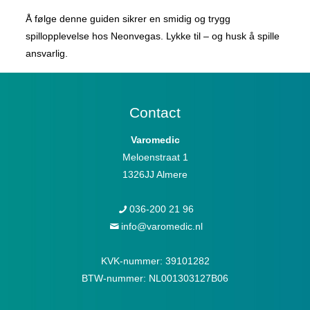
Å følge denne guiden sikrer en smidig og trygg
spillopplevelse hos Neonvegas. Lykke til – og husk å spille
ansvarlig.
Contact
Varomedic
Meloenstraat 1
1326JJ Almere
036-200 21 96
info@varomedic.nl
KVK-nummer: 39101282
BTW-nummer: NL001303127B06