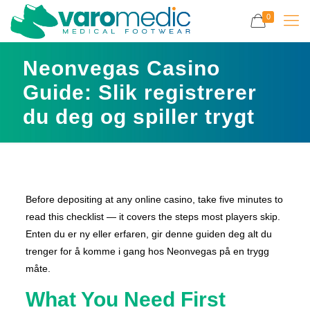
0
Neonvegas Casino
Guide: Slik registrerer
du deg og spiller trygt
Before depositing at any online casino, take five minutes to
read this checklist — it covers the steps most players skip.
Enten du er ny eller erfaren, gir denne guiden deg alt du
trenger for å komme i gang hos Neonvegas på en trygg
måte.
What You Need First