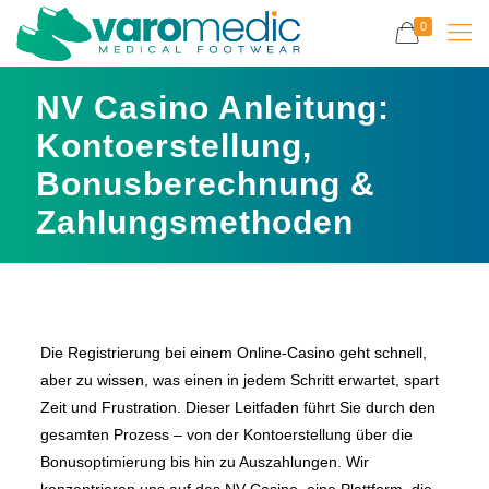
0
NV Casino Anleitung:
Kontoerstellung,
Bonusberechnung &
Zahlungsmethoden
Die Registrierung bei einem Online-Casino geht schnell,
aber zu wissen, was einen in jedem Schritt erwartet, spart
Zeit und Frustration. Dieser Leitfaden führt Sie durch den
gesamten Prozess – von der Kontoerstellung über die
Bonusoptimierung bis hin zu Auszahlungen. Wir