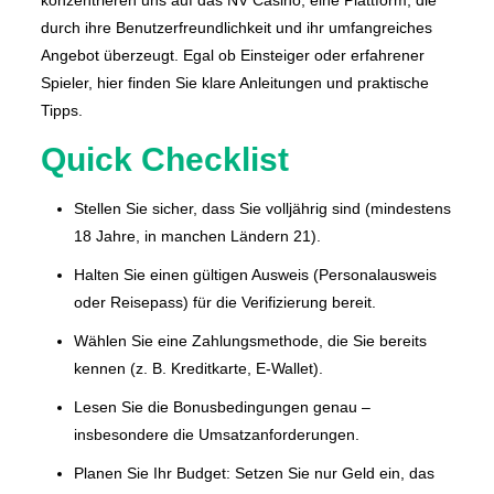
konzentrieren uns auf das NV Casino, eine Plattform, die
durch ihre Benutzerfreundlichkeit und ihr umfangreiches
Angebot überzeugt. Egal ob Einsteiger oder erfahrener
Spieler, hier finden Sie klare Anleitungen und praktische
Tipps.
Quick Checklist
Stellen Sie sicher, dass Sie volljährig sind (mindestens
18 Jahre, in manchen Ländern 21).
Halten Sie einen gültigen Ausweis (Personalausweis
oder Reisepass) für die Verifizierung bereit.
Wählen Sie eine Zahlungsmethode, die Sie bereits
kennen (z. B. Kreditkarte, E-Wallet).
Lesen Sie die Bonusbedingungen genau –
insbesondere die Umsatzanforderungen.
Planen Sie Ihr Budget: Setzen Sie nur Geld ein, das