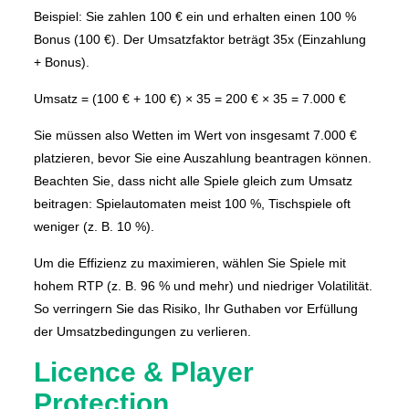
Beispiel: Sie zahlen 100 € ein und erhalten einen 100 %
Bonus (100 €). Der Umsatzfaktor beträgt 35x (Einzahlung
+ Bonus).
Umsatz = (100 € + 100 €) × 35 = 200 € × 35 = 7.000 €
Sie müssen also Wetten im Wert von insgesamt 7.000 €
platzieren, bevor Sie eine Auszahlung beantragen können.
Beachten Sie, dass nicht alle Spiele gleich zum Umsatz
beitragen: Spielautomaten meist 100 %, Tischspiele oft
weniger (z. B. 10 %).
Um die Effizienz zu maximieren, wählen Sie Spiele mit
hohem RTP (z. B. 96 % und mehr) und niedriger Volatilität.
So verringern Sie das Risiko, Ihr Guthaben vor Erfüllung
der Umsatzbedingungen zu verlieren.
Licence & Player
Protection