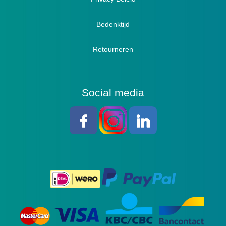
Bedenktijd
Retourneren
Social media