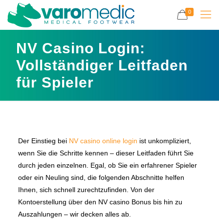
0
NV Casino Login:
Vollständiger Leitfaden
für Spieler
Der Einstieg bei
NV casino online login
ist unkompliziert,
wenn Sie die Schritte kennen – dieser Leitfaden führt Sie
durch jeden einzelnen. Egal, ob Sie ein erfahrener Spieler
oder ein Neuling sind, die folgenden Abschnitte helfen
Ihnen, sich schnell zurechtzufinden. Von der
Kontoerstellung über den NV casino Bonus bis hin zu
Auszahlungen – wir decken alles ab.