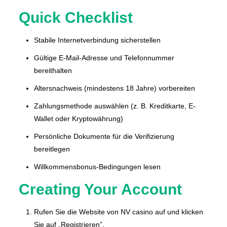
Quick Checklist
Stabile Internetverbindung sicherstellen
Gültige E-Mail-Adresse und Telefonnummer
bereithalten
Altersnachweis (mindestens 18 Jahre) vorbereiten
Zahlungsmethode auswählen (z. B. Kreditkarte, E-
Wallet oder Kryptowährung)
Persönliche Dokumente für die Verifizierung
bereitlegen
Willkommensbonus-Bedingungen lesen
Creating Your Account
Rufen Sie die Website von NV casino auf und klicken
Sie auf „Registrieren”.