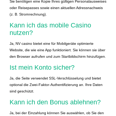
Sie benötigen eine Kopie Ihres gültigen Personalausweises
oder Reisepasses sowie einen aktuellen Adressnachweis
(z. B. Stromrechnung).
Kann ich das mobile Casino
nutzen?
Ja, NV casino bietet eine für Mobilgeräte optimierte
Website, die wie eine App funktioniert. Sie können sie über
den Browser aufrufen und zum Startbildschirm hinzufügen.
Ist mein Konto sicher?
Ja, die Seite verwendet SSL-Verschlüsselung und bietet
optional die Zwei-Faktor-Authentifizierung an. Ihre Daten
sind geschützt.
Kann ich den Bonus ablehnen?
Ja, bei der Einzahlung können Sie auswählen, ob Sie den