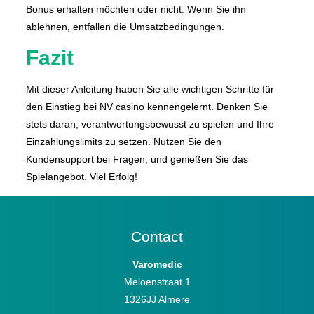
Bonus erhalten möchten oder nicht. Wenn Sie ihn
ablehnen, entfallen die Umsatzbedingungen.
Fazit
Mit dieser Anleitung haben Sie alle wichtigen Schritte für
den Einstieg bei NV casino kennengelernt. Denken Sie
stets daran, verantwortungsbewusst zu spielen und Ihre
Einzahlungslimits zu setzen. Nutzen Sie den
Kundensupport bei Fragen, und genießen Sie das
Spielangebot. Viel Erfolg!
Contact
Varomedic
Meloenstraat 1
1326JJ Almere