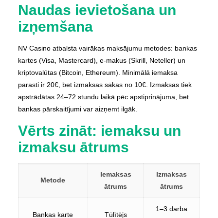
Naudas ievietošana un
izņemšana
NV Casino atbalsta vairākas maksājumu metodes: bankas
kartes (Visa, Mastercard), e-makus (Skrill, Neteller) un
kriptovalūtas (Bitcoin, Ethereum). Minimālā iemaksa
parasti ir 20€, bet izmaksas sākas no 10€. Izmaksas tiek
apstrādātas 24–72 stundu laikā pēc apstiprinājuma, bet
bankas pārskaitījumi var aizņemt ilgāk.
Vērts zināt: iemaksu un
izmaksu ātrums
Iemaksas
Izmaksas
Metode
ātrums
ātrums
1–3 darba
Bankas karte
Tūlītējs