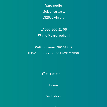
Varomedic
Meloenstraat 1
1326JJ Almere
036-200 21 96
info@varomedic.nl
KVK-nummer: 39101282
BTW-nummer: NL001303127B06
Ga naar…
Home
Webshop