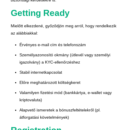
biztonsági kérdésekre is.
Getting Ready
Mielőtt elkezdené, győződjön meg arról, hogy rendelkezik
az alábbiakkal:
Érvényes e-mail cím és telefonszám
Személyazonosító okmány (útlevél vagy személyi
igazolvány) a KYC-ellenőrzéshez
Stabil internetkapcsolat
Előre meghatározott költségkeret
Valamilyen fizetési mód (bankkártya, e-wallet vagy
kriptovaluta)
Alapvető ismeretek a bónuszfeltételekről (pl.
átforgatási követelmények)