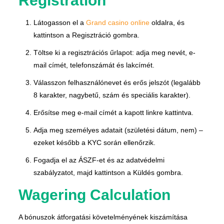
Registration
Látogasson el a
Grand casino online
oldalra, és
kattintson a Regisztráció gombra.
Töltse ki a regisztrációs űrlapot: adja meg nevét, e-
mail címét, telefonszámát és lakcímét.
Válasszon felhasználónevet és erős jelszót (legalább
8 karakter, nagybetű, szám és speciális karakter).
Erősítse meg e-mail címét a kapott linkre kattintva.
Adja meg személyes adatait (születési dátum, nem) –
ezeket később a KYC során ellenőrzik.
Fogadja el az ÁSZF-et és az adatvédelmi
szabályzatot, majd kattintson a Küldés gombra.
Wagering Calculation
A bónuszok átforgatási követelményének kiszámítása