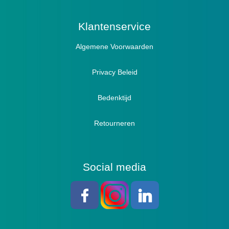
Actief
Klantenservice
Algemene Voorwaarden
Pantoffels
Sandalen
Privacy Beleid
Bedenktijd
Retourneren
Social media