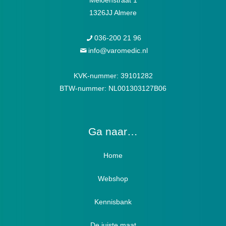
Meloenstraat 1
1326JJ Almere
036-200 21 96
info@varomedic.nl
KVK-nummer: 39101282
BTW-nummer: NL001303127B06
Ga naar…
Home
Webshop
Verbandschoenen / Verbandsloffen
Kennisbank
Luxe verbandschoenen / stretch (Hallux)
De juiste maat
Diabetici