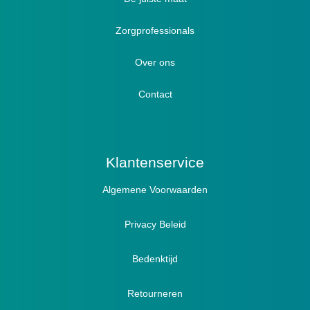
Zorgprofessionals
Oedeem
Diabetici
Hallux Valgus
Over ons
Winterboots
Lymph / Oedeem
Hamertenen
Contact
Prophylaxe / Preventie
Actief
Klantenservice
Algemene Voorwaarden
Pantoffels
Sandalen
Privacy Beleid
Bedenktijd
Retourneren