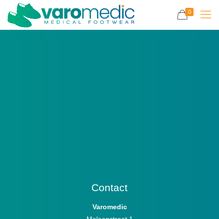
0
Paris À Long Terme Sur
Les Trophées Individuels
Avec Betify FR<div
id="toc"
style="background:
#f9f9f2;border: 1px solid
#aaa;display:
Contact
Varomedic