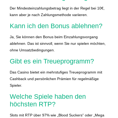
Der Mindesteinzahlungsbetrag liegt in der Regel bei 10€,
kann aber je nach Zahlungsmethode variieren.
Kann ich den Bonus ablehnen?
Ja, Sie können den Bonus beim Einzahlungsvorgang
ablehnen. Das ist sinnvoll, wenn Sie nur spielen möchten,
ohne Umsatzbedingungen.
Gibt es ein Treueprogramm?
Das Casino bietet ein mehrstufiges Treueprogramm mit
Cashback und persönlichen Prämien für regelmäßige
Spieler.
Welche Spiele haben den
höchsten RTP?
Slots mit RTP über 97% wie „Blood Suckers“ oder „Mega