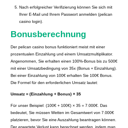
Nach erfolgreicher Verifizierung können Sie sich mit
Ihrer E-Mail und Ihrem Passwort anmelden (pelican
casino login).
Bonusberechnung
Der pelican casino bonus funktioniert meist mit einer
prozentualen Einzahlung und einem Umsatzmultiplikator.
Angenommen, Sie erhalten einen 100%-Bonus bis zu 500€
mit einer Umsatzbedingung von 35x (Bonus + Einzahlung).
Bei einer Einzahlung von 100€ erhalten Sie 100€ Bonus.
Die Formel für den erforderlichen Umsatz lautet:
Umsatz = (Einzahlung + Bonus) × 35
Für unser Beispiel: (100€ + 100€) × 35 = 7.000€. Das
bedeutet, Sie müssen Wetten im Gesamtwert von 7.000€
platzieren, bevor Sie eine Auszahlung beantragen können.
Der erwartete Verlust kann berechnet werden, indem man