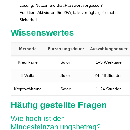
Lösung: Nutzen Sie die „Passwort vergessen“-
Funktion. Aktivieren Sie 2FA, falls verfügbar, für mehr
Sicherheit.
Wissenswertes
Methode
Einzahlungsdauer
Auszahlungsdauer
Kreditkarte
Sofort
1–3 Werktage
E-Wallet
Sofort
24–48 Stunden
Kryptowährung
Sofort
1–24 Stunden
Häufig gestellte Fragen
Wie hoch ist der
Mindesteinzahlungsbetrag?