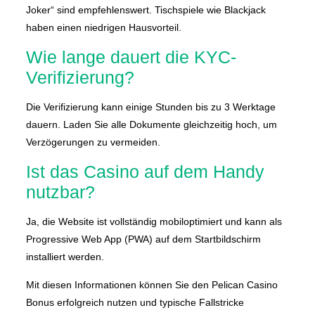
Joker“ sind empfehlenswert. Tischspiele wie Blackjack
haben einen niedrigen Hausvorteil.
Wie lange dauert die KYC-
Verifizierung?
Die Verifizierung kann einige Stunden bis zu 3 Werktage
dauern. Laden Sie alle Dokumente gleichzeitig hoch, um
Verzögerungen zu vermeiden.
Ist das Casino auf dem Handy
nutzbar?
Ja, die Website ist vollständig mobiloptimiert und kann als
Progressive Web App (PWA) auf dem Startbildschirm
installiert werden.
Mit diesen Informationen können Sie den Pelican Casino
Bonus erfolgreich nutzen und typische Fallstricke