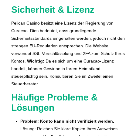
Sicherheit & Lizenz
Pelican Casino besitzt eine Lizenz der Regierung von
Curacao. Dies bedeutet, dass grundlegende
Sicherheitsstandards eingehalten werden, jedoch nicht den
strengen EU-Regularien entsprechen. Die Website
verwendet SSL-Verschlüsselung und 2FA zum Schutz Ihres
Kontos.
Wichtig:
Da es sich um eine Curacao-Lizenz
handelt, können Gewinne in Ihrem Heimatland
steuerpflichtig sein. Konsultieren Sie im Zweifel einen
Steuerberater.
Häufige Probleme &
Lösungen
Problem: Konto kann nicht verifiziert werden.
Lösung: Reichen Sie klare Kopien Ihres Ausweises