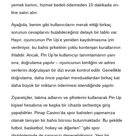
yemek kartını, hizmet bedeli ödemeden 10 dakikada on-
line satın alın.
Aşağıda, benim gibi kullanıcıların merak ettiği birkaç
sorunun cevaplarını bulabileceğiniz detaylı bir tablo var.
Hayır, oyuncunun Pin Up’e yeniden kaydolmasına izin
verilmiyor, bu bahis şirketinin çoklu kontenjan kurallarının
ihlalidir. Ancak, Pin Up’te kullanıcıyı tanımlamanın yanı
sıra, doğrulama yapılır – oyuncunun kimliğini ve adres
verilerini doğrulayan bir dizi evrak kontrol edilir. Genellikle
doğrulama, daha önce yapılan mevduatlardan birkaç kat
daha büyük bir miktarın ödenmesi istendiğinde yapılır.
Ziyaretçiler, takma adlarını ve şifrelerini kullanarak Pin Up
kişisel hesabına ve başka bir cihazla serbestçe giriş
yapabilirler. Pinap Casino’da spor bahisleri yapmanıza
olanak tanıyan bir bahis bürosu bulunmaktadır. Bu şekilde
futbol, basketbol, hokey ve diğerleri” “gibi spor
disiplinlerinde de şansınızı deneyebilirsiniz. Yeni bir