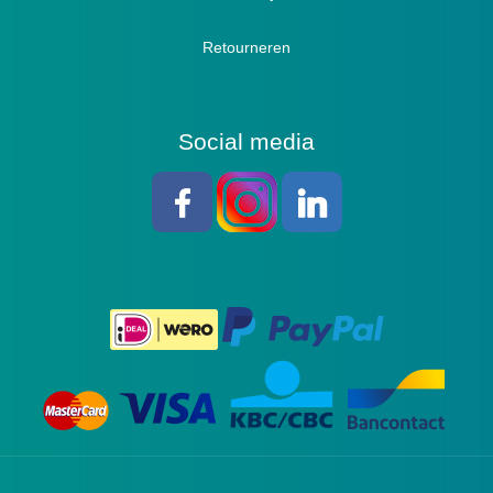
Retourneren
Social media