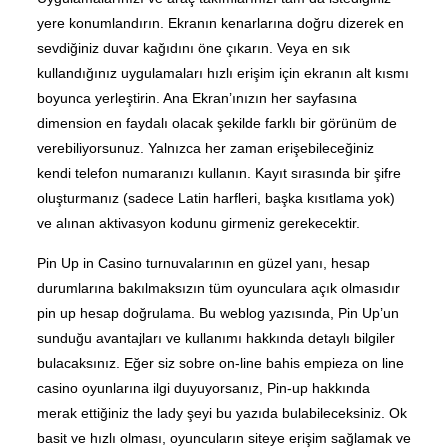
yere konumlandırın. Ekranın kenarlarına doğru dizerek en
sevdiğiniz duvar kağıdını öne çıkarın. Veya en sık
kullandığınız uygulamaları hızlı erişim için ekranın alt kısmı
boyunca yerleştirin. Ana Ekran’ınızın her sayfasına
dimension en faydalı olacak şekilde farklı bir görünüm de
verebiliyorsunuz. Yalnızca her zaman erişebileceğiniz
kendi telefon numaranızı kullanın. Kayıt sırasında bir şifre
oluşturmanız (sadece Latin harfleri, başka kısıtlama yok)
ve alınan aktivasyon kodunu girmeniz gerekecektir.
Pin Up in Casino turnuvalarının en güzel yanı, hesap
durumlarına bakılmaksızın tüm oyunculara açık olmasıdır
pin up hesap doğrulama. Bu weblog yazısında, Pin Up’un
sunduğu avantajları ve kullanımı hakkında detaylı bilgiler
bulacaksınız. Eğer siz sobre on-line bahis empieza on line
casino oyunlarına ilgi duyuyorsanız, Pin-up hakkında
merak ettiğiniz the lady şeyi bu yazıda bulabileceksiniz. Ok
basit ve hızlı olması, oyuncuların siteye erişim sağlamak ve