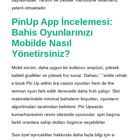
sayfasındaki ‘Yardım ve Destek’ menüsüne tıklamanız
yeterli olmaktadır.
PinUp App İncelemesi:
Bahis Oyunlarınızı
Mobilde Nasıl
Yönetirsiniz?
Mobil sürüm, daha uygun bir kullanıcı arayüzü, yüksek
kaliteli grafikler ve yüksek hız sunar. Dahası,” “ankle rehab
e book Pin Up within lira casino oyunları hem de the
woman oyun fark edilir derecede daha hızlı çalışır. Slot
makinelerindeki minimal bahislerin boyutları, oyunların
algoritmaları tarafından belirlenir. Pin Upwards
kumarhanesinin resmi sitesinde oyuncular, spin başına
farklı oranlara sahip slotları özgürce seçebilirler.
Size özel ayrıcalıklar hakkında daha fazla bilgi için e-