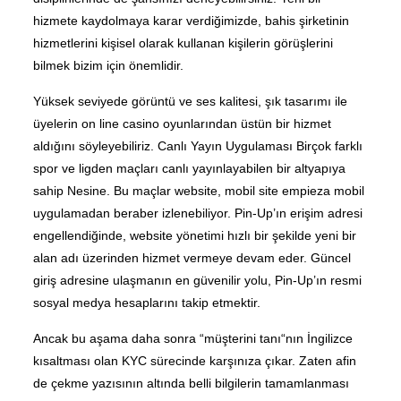
hizmete kaydolmaya karar verdiğimizde, bahis şirketinin
hizmetlerini kişisel olarak kullanan kişilerin görüşlerini
bilmek bizim için önemlidir.
Yüksek seviyede görüntü ve ses kalitesi, şık tasarımı ile
üyelerin on line casino oyunlarından üstün bir hizmet
aldığını söyleyebiliriz. Canlı Yayın Uygulaması Birçok farklı
spor ve ligden maçları canlı yayınlayabilen bir altyapıya
sahip Nesine. Bu maçlar website, mobil site empieza mobil
uygulamadan beraber izlenebiliyor. Pin-Up’ın erişim adresi
engellendiğinde, website yönetimi hızlı bir şekilde yeni bir
alan adı üzerinden hizmet vermeye devam eder. Güncel
giriş adresine ulaşmanın en güvenilir yolu, Pin-Up’ın resmi
sosyal medya hesaplarını takip etmektir.
Ancak bu aşama daha sonra “müşterini tanı“nın İngilizce
kısaltması olan KYC sürecinde karşınıza çıkar. Zaten afin
de çekme yazısının altında belli bilgilerin tamamlanması