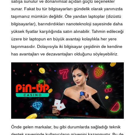
satışa sunulur ve donanımsal açıdan güçlü seçenekler
sunar. Fakat bu tür bilgisayarları gündelik olarak yanınızda
taşımanız mümkün değildir. Öte yandan laptoplar (dizüstü
bilgisayarlar), barındırdıkları nanoteknoloji sayesinde daha
yüksek fiyatlar karşılığında satın alınabilir. Tahmin edileceği
üzere bir laptopun en büyük avantajı kolaylıkla her yere
taşınmasıdır. Dolayısıyla iki bilgisayar çeşidinin de kendine
has avantajları ve dezavantajları olduğunu söyleyebiliriz.
Önde gelen markalar, bu gibi durumlarda sağladığı teknik
destek sayesinde kullanıcıların güvenini kazanmıştır. Bu de