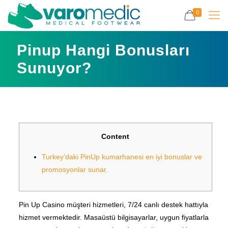
0
Pinup Hangi Bonusları
Sunuyor?
Content
Turkey’daki PinUp kumarhanesi en iyi bonuslar ve
promosyonlar sunar.
Pin Up Casino müşteri hizmetleri, 7/24 canlı destek hattıyla
hizmet vermektedir. Masaüstü bilgisayarlar, uygun fiyatlarla