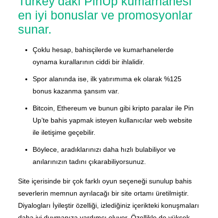
Turkey’daki PinUp kumarhanesi
en iyi bonuslar ve promosyonlar
sunar.
Çoklu hesap, bahisçilerde ve kumarhanelerde
oynama kurallarının ciddi bir ihlalidir.
Spor alanında ise, ilk yatırımıma ek olarak %125
bonus kazanma şansım var.
Bitcoin, Ethereum ve bunun gibi kripto paralar ile Pin
Up’te bahis yapmak isteyen kullanıcılar web website
ile iletişime geçebilir.
Böylece, aradıklarınızı daha hızlı bulabiliyor ve
anılarınızın tadını çıkarabiliyorsunuz.
Site içerisinde bir çok farklı oyun seçeneği sunulup bahis
severlerin memnun ayrılacağı bir site ortamı üretilmiştir.
Diyalogları İyileştir özelliği, izlediğiniz içerikteki konuşmaları
daha iyi duymanıza yardımcı oluyor. Özellikle de yüksek