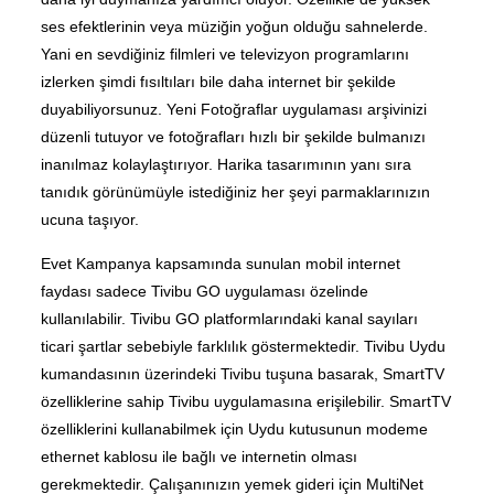
ses efektlerinin veya müziğin yoğun olduğu sahnelerde.
Yani en sevdiğiniz filmleri ve televizyon programlarını
izlerken şimdi fısıltıları bile daha internet bir şekilde
duyabiliyorsunuz. Yeni Fotoğraflar uygulaması arşivinizi
düzenli tutuyor ve fotoğrafları hızlı bir şekilde bulmanızı
inanılmaz kolaylaştırıyor. Harika tasarımının yanı sıra
tanıdık görünümüyle istediğiniz her şeyi parmaklarınızın
ucuna taşıyor.
Evet Kampanya kapsamında sunulan mobil internet
faydası sadece Tivibu GO uygulaması özelinde
kullanılabilir. Tivibu GO platformlarındaki kanal sayıları
ticari şartlar sebebiyle farklılık göstermektedir. Tivibu Uydu
kumandasının üzerindeki Tivibu tuşuna basarak, SmartTV
özelliklerine sahip Tivibu uygulamasına erişilebilir. SmartTV
özelliklerini kullanabilmek için Uydu kutusunun modeme
ethernet kablosu ile bağlı ve internetin olması
gerekmektedir. Çalışanınızın yemek gideri için MultiNet