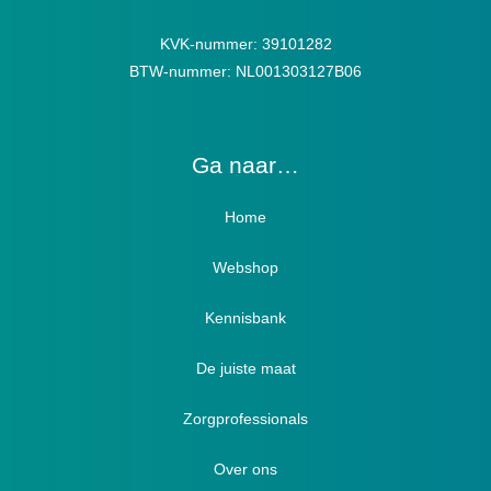
KVK-nummer: 39101282
BTW-nummer: NL001303127B06
Ga naar…
Home
Webshop
Verbandschoenen / Verbandsloffen
Kennisbank
Luxe verbandschoenen / stretch (Hallux)
De juiste maat
Diabetici
Zorgprofessionals
Oedeem
Diabetici
Hallux Valgus
Over ons
Winterboots