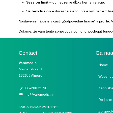
Session limit
– obmedzenie dĺžky hernej relácie.
Self-exclusion
– dočasné alebo trvalé vylúčenie z hra
Nastavenie nájdete v časti „Zodpovedné hranie” v profile. Vyu
Dúfame, že vám tento sprievodca pomohol pochopiť fungova
Contact
Ga na
Varomedic
Home
Meloenstraat 1
1326JJ Almere
Websho
036-200 21 96
Kennisb
Verba
info@varomedic.nl
De juist
Luxe 
Diabet
(Hallux
KVK-nummer: 39101282
Zorgprof
Oede