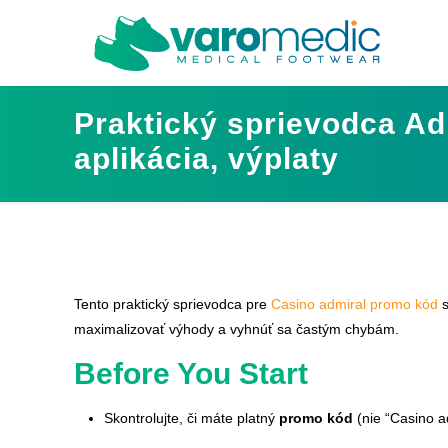
Praktický sprievodca Ad
aplikácia, výplaty
Tento praktický sprievodca pre
Casino admiral promo kód
s
maximalizovať výhody a vyhnúť sa častým chybám.
Before You Start
Skontrolujte, či máte platný
promo kód
(nie “Casino ad