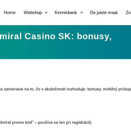
Home
Webshop
Kennisbank
De juiste maat
Zo
miral Casino SK: bonusy,
a zameriava na to, čo v skutočnosti rozhoduje: bonusy, mobilný prístup
miral promo kód” – používa sa len pri registrácii).