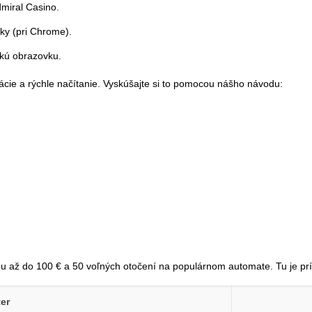
dmiral Casino.
dky (pri Chrome).
skú obrazovku.
cie a rýchle načítanie. Vyskúšajte si to pomocou nášho návodu:
du až do 100 € a 50 voľných otočení na populárnom automate. Tu je prí
er