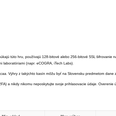
onúkajú túto hru, používajú 128‑bitové alebo 256‑bitové SSL šifrovani
mi laboratóriami (napr. eCOGRA, iTech Labs).
racaa. Výhry z takýchto kasín môžu byť na Slovensku predmetom dane
 (2FA) a nikdy nikomu neposkytujte svoje prihlasovacie údaje. Overenie