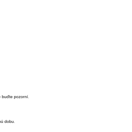
e buďte pozorní.
nú dobu.