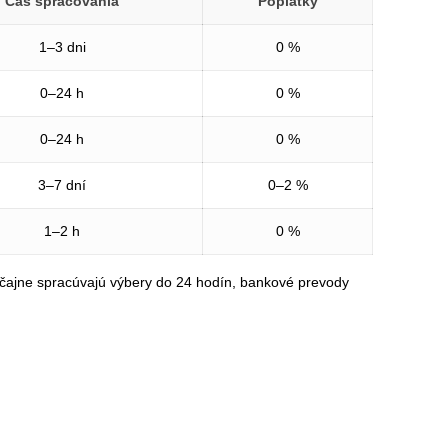
Čas spracovania
Poplatky
1–3 dni
0 %
0–24 h
0 %
0–24 h
0 %
3–7 dní
0–2 %
1–2 h
0 %
yčajne spracúvajú výbery do 24 hodín, bankové prevody