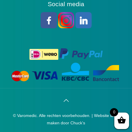
Social media
0
© Varomedic. Alle rechten voorbehouden. |
Website laten
maken
door Chuck's