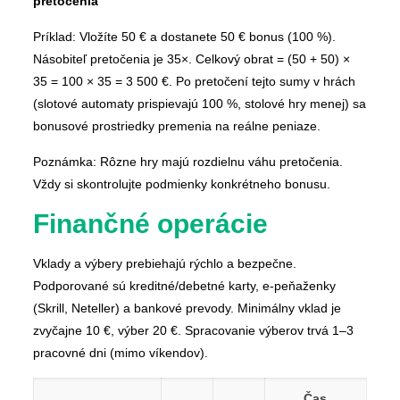
pretočenia
Príklad: Vložíte 50 € a dostanete 50 € bonus (100 %).
Násobiteľ pretočenia je 35×. Celkový obrat = (50 + 50) ×
35 = 100 × 35 = 3 500 €. Po pretočení tejto sumy v hrách
(slotové automaty prispievajú 100 %, stolové hry menej) sa
bonusové prostriedky premenia na reálne peniaze.
Poznámka: Rôzne hry majú rozdielnu váhu pretočenia.
Vždy si skontrolujte podmienky konkrétneho bonusu.
Finančné operácie
Vklady a výbery prebiehajú rýchlo a bezpečne.
Podporované sú kreditné/debetné karty, e‑peňaženky
(Skrill, Neteller) a bankové prevody. Minimálny vklad je
zvyčajne 10 €, výber 20 €. Spracovanie výberov trvá 1–3
pracovné dni (mimo víkendov).
Čas