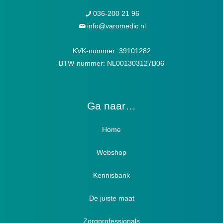
036-200 21 96
info@varomedic.nl
KVK-nummer: 39101282
BTW-nummer: NL001303127B06
Ga naar…
Home
Webshop
Verbandschoenen / Verbandsloffen
Kennisbank
Luxe verbandschoenen / stretch (Hallux)
De juiste maat
Diabetici
Zorgprofessionals
Oedeem
Diabetici