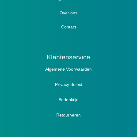
Hallux Valgus
Over ons
Winterboots
Lymph / Oedeem
Hamertenen
Contact
Prophylaxe / Preventie
Actief
Klantenservice
Algemene Voorwaarden
Pantoffels
Sandalen
Privacy Beleid
Bedenktijd
Retourneren