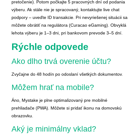
pretočenie). Potom počkajte 5 pracovných dní od podania
výberu. Ak stále nie je spracovaný, kontaktujte live chat
podpory – uveďte ID transakcie. Pri nevyriešenej situácii sa
môžete obrátiť na regulátora (Curacao eGaming). Obvyklá
lehota výberu je 1–3 dni, pri bankovom prevode 3–5 dní.
Rýchle odpovede
Ako dlho trvá overenie účtu?
Zvyčajne do 48 hodín po odoslaní všetkých dokumentov.
Môžem hrať na mobile?
Áno, Mystake je plne optimalizovaný pre mobilné
prehliadače (PWA). Môžete si pridať ikonu na domovskú
obrazovku.
Aký je minimálny vklad?