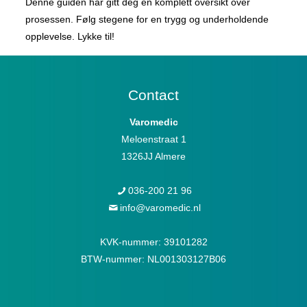
Denne guiden har gitt deg en komplett oversikt over
prosessen. Følg stegene for en trygg og underholdende
opplevelse. Lykke til!
Contact
Varomedic
Meloenstraat 1
1326JJ Almere
036-200 21 96
info@varomedic.nl
KVK-nummer: 39101282
BTW-nummer: NL001303127B06