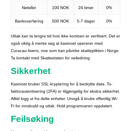
Neteller
100 NOK
24 timer
0%
Bankoverføring
500 NOK
5-7 dager
0%
Uttak kan ta lengre tid hvis ikke kontoen er verifisert. Det er
også viktig å merke seg at kasinoet opererer med
Curacao-lisens, noe som kan påvirke skatteplikten i Norge.
Ta kontakt med Skatteetaten for veiledning.
Sikkerhet
Kasinoet bruker SSL-kryptering for å beskytte data. To-
faktorautentisering (2FA) er tilgjengelig for ekstra sikkerhet.
Alltid logg ut fra delte enheter. Unngå å bruke offentlig Wi-
Fi for innskudd og uttak. Hold programvaren oppdatert.
Feilsøking