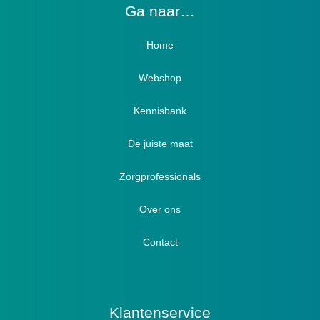
Ga naar…
Home
Webshop
Verbandschoenen / Verbandsloffen
Kennisbank
Luxe verbandschoenen / stretch (Hallux)
De juiste maat
Diabetici
Zorgprofessionals
Oedeem
Diabetici
Hallux Valgus
Over ons
Winterboots
Lymph / Oedeem
Hamertenen
Contact
Prophylaxe / Preventie
Actief
Klantenservice