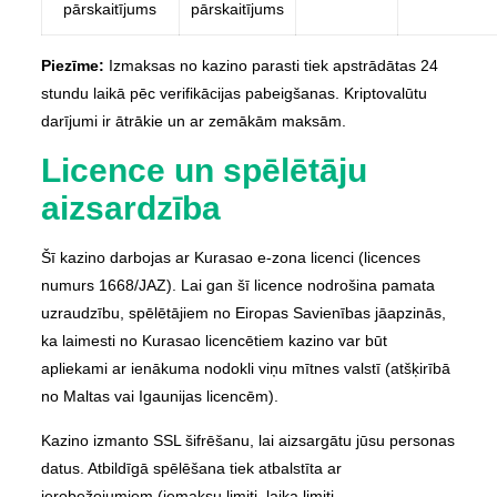
pārskaitījums
pārskaitījums
Piezīme:
Izmaksas no kazino parasti tiek apstrādātas 24
stundu laikā pēc verifikācijas pabeigšanas. Kriptovalūtu
darījumi ir ātrākie un ar zemākām maksām.
Licence un spēlētāju
aizsardzība
Šī kazino darbojas ar Kurasao e-zona licenci (licences
numurs 1668/JAZ). Lai gan šī licence nodrošina pamata
uzraudzību, spēlētājiem no Eiropas Savienības jāapzinās,
ka laimesti no Kurasao licencētiem kazino var būt
apliekami ar ienākuma nodokli viņu mītnes valstī (atšķirībā
no Maltas vai Igaunijas licencēm).
Kazino izmanto SSL šifrēšanu, lai aizsargātu jūsu personas
datus. Atbildīgā spēlēšana tiek atbalstīta ar
ierobežojumiem (iemaksu limiti, laika limiti,