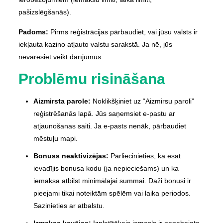
pašizslēgšanās).
Padoms:
Pirms reģistrācijas pārbaudiet, vai jūsu valsts ir
iekļauta kazino atļauto valstu sarakstā. Ja nē, jūs
nevarēsiet veikt darījumus.
Problēmu risināšana
Aizmirsta parole:
Noklikšķiniet uz “Aizmirsu paroli”
reģistrēšanās lapā. Jūs saņemsiet e-pastu ar
atjaunošanas saiti. Ja e-pasts nenāk, pārbaudiet
mēstuļu mapi.
Bonuss neaktivizējas:
Pārliecinieties, ka esat
ievadījis bonusa kodu (ja nepieciešams) un ka
iemaksa atbilst minimālajai summai. Daži bonusi ir
pieejami tikai noteiktām spēlēm vai laika periodos.
Sazinieties ar atbalstu.