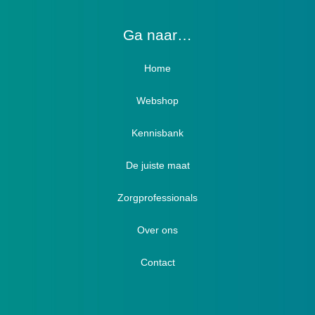
Ga naar…
Home
Webshop
Verbandschoenen / Verbandsloffen
Kennisbank
Luxe verbandschoenen / stretch (Hallux)
De juiste maat
Diabetici
Zorgprofessionals
Oedeem
Diabetici
Hallux Valgus
Over ons
Winterboots
Lymph / Oedeem
Hamertenen
Contact
Prophylaxe / Preventie