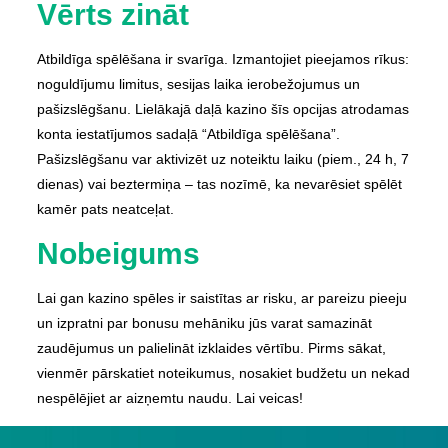
Vērts zināt
Atbildīga spēlēšana ir svarīga. Izmantojiet pieejamos rīkus:
noguldījumu limitus, sesijas laika ierobežojumus un
pašizslēgšanu. Lielākajā daļā kazino šīs opcijas atrodamas
konta iestatījumos sadaļā “Atbildīga spēlēšana”.
Pašizslēgšanu var aktivizēt uz noteiktu laiku (piem., 24 h, 7
dienas) vai beztermiņa – tas nozīmē, ka nevarēsiet spēlēt
kamēr pats neatceļat.
Nobeigums
Lai gan kazino spēles ir saistītas ar risku, ar pareizu pieeju
un izpratni par bonusu mehāniku jūs varat samazināt
zaudējumus un palielināt izklaides vērtību. Pirms sākat,
vienmēr pārskatiet noteikumus, nosakiet budžetu un nekad
nespēlējiet ar aizņemtu naudu. Lai veicas!