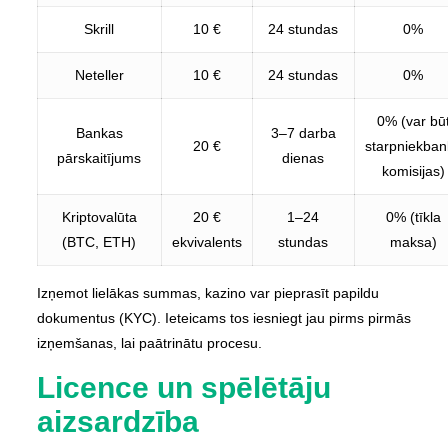
Skrill
10 €
24 stundas
0%
Neteller
10 €
24 stundas
0%
0% (var bū
Bankas
3–7 darba
20 €
starpniekban
pārskaitījums
dienas
komisijas)
Kriptovalūta
20 €
1–24
0% (tīkla
(BTC, ETH)
ekvivalents
stundas
maksa)
Izņemot lielākas summas, kazino var pieprasīt papildu
dokumentus (KYC). Ieteicams tos iesniegt jau pirms pirmās
izņemšanas, lai paātrinātu procesu.
Licence un spēlētāju
aizsardzība