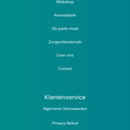
Webshop
Verbandschoenen / Verbandsloffen
Kennisbank
Luxe verbandschoenen / stretch (Hallux)
De juiste maat
Diabetici
Zorgprofessionals
Oedeem
Diabetici
Hallux Valgus
Over ons
Winterboots
Lymph / Oedeem
Hamertenen
Contact
Prophylaxe / Preventie
Actief
Klantenservice
Algemene Voorwaarden
Pantoffels
Sandalen
Privacy Beleid